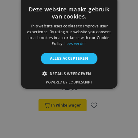
Deze website maakt gebruik
van cookies.
This website uses cookies to improve user
experience. By using our website you consent
to all cookies in accordance with our Cookie
Policy.
Lees verder
ALLES ACCEPTEREN
DETAILS WEERGEVEN
Rubber Automatten FORD MUSTANG V 4
stukken 2004-2014
POWERED BY COOKIESCRIPT
STRIKT NOODZAKELIJK
€ 40,00
PRESTATIE
TARGETING
In Winkelwagen
FUNCTIONEEL
Voeg
toe