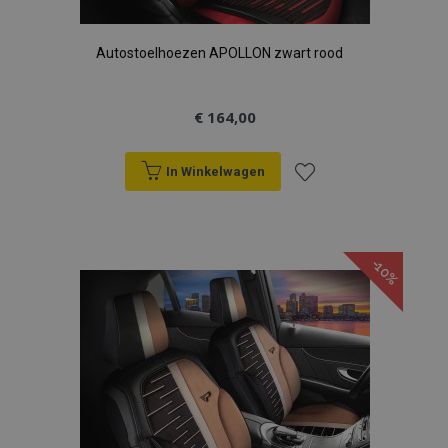
Autostoelhoezen APOLLON zwart rood
€ 164,00
In Winkelwagen
Voeg
toe
-10%
aan
verlanglijst