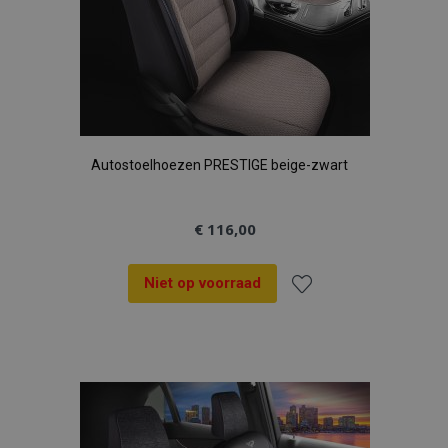
Autostoelhoezen PRESTIGE beige-zwart
€ 116,00
Niet op voorraad
Voeg
toe
aan
verlanglijst