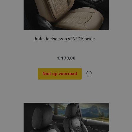
Autostoelhoezen VENEDIK beige
€ 179,00
Niet op voorraad
Voeg
toe
aan
verlanglijst