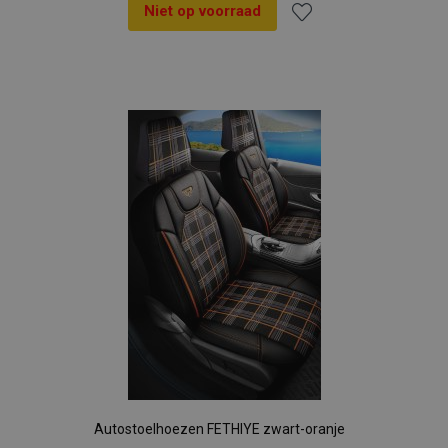
Niet op voorraad
Voeg
toe
aan
verlanglijst
Autostoelhoezen FETHIYE zwart-oranje