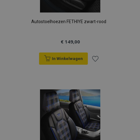
Autostoelhoezen FETHIYE zwart-rood
€ 149,00
In Winkelwagen
Voeg
toe
aan
verlanglijst