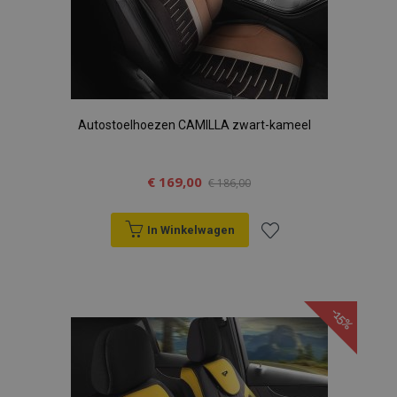
Autostoelhoezen CAMILLA zwart-kameel
€ 169,00
€ 186,00
In Winkelwagen
Voeg
toe
-15%
aan
verlanglijst