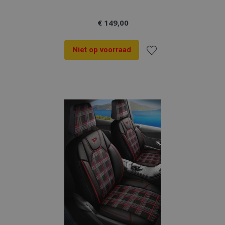
€ 149,00
Niet op voorraad
Voeg
toe
aan
verlanglijst