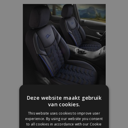
aan
verlanglijst
Autostoelhoezen BERLIN zwart-blauw
Deze website maakt gebruik
van cookies.
€ 153,00
This website uses cookies to improve user
experience. By using our website you consent
to all cookies in accordance with our Cookie