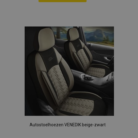
Voeg
toe
aan
verlanglijst
Autostoelhoezen VENEDIK beige-zwart