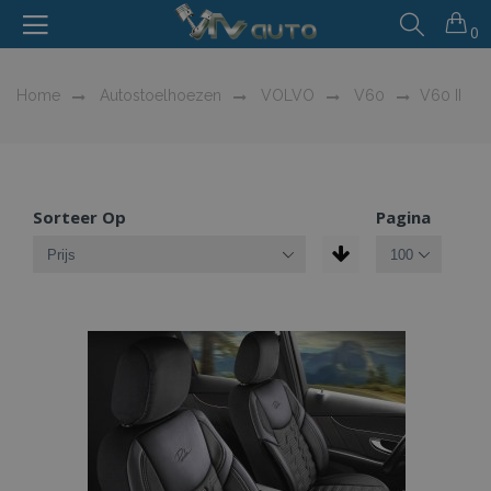
0
Home
Autostoelhoezen
VOLVO
V60
V60 II
Sorteer Op
Pagina