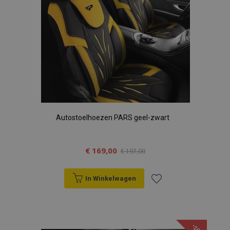
Autostoelhoezen PARS geel-zwart
€ 169,00
€ 197,00
In Winkelwagen
Voeg
toe
-15%