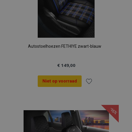
Autostoelhoezen FETHIYE zwart-blauw
€ 149,00
Niet op voorraad
Voeg
toe
-15%
aan
verlanglijst