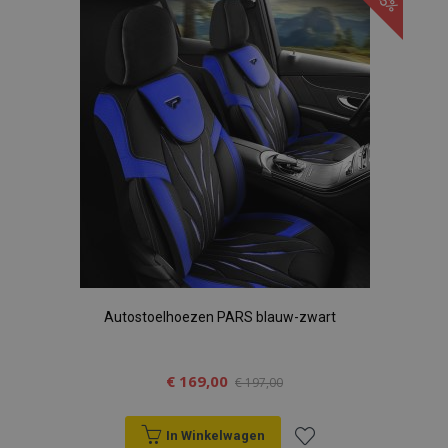
aan
verlanglijst
Autostoelhoezen PARS blauw-zwart
€ 169,00
€ 197,00
In Winkelwagen