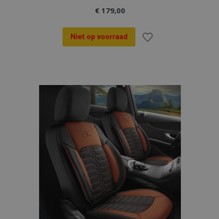
€ 179,00
Niet op voorraad
Voeg
toe
aan
verlanglijst