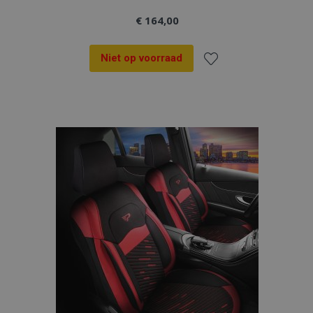
€ 164,00
Niet op voorraad
Voeg
toe
aan
verlanglijst