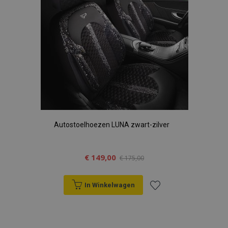
Autostoelhoezen LUNA zwart-zilver
€ 149,00
€ 175,00
In Winkelwagen
Voeg
toe