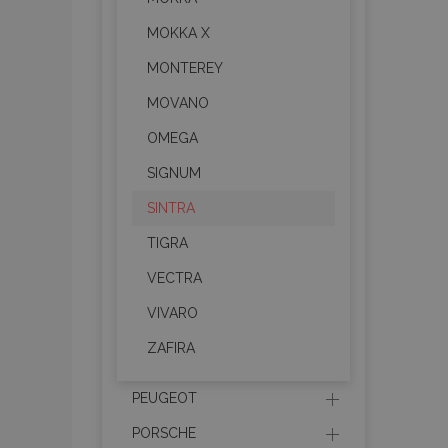
MOKKA X
MONTEREY
Strictly necessary cookies
MOVANO
properly without strictly n
OMEGA
Naam
SIGNUM
product_data_storage
SINTRA
CookieScriptConsent
TIGRA
VECTRA
mage-translation-file-ve
VIVARO
ZAFIRA
recently_compared_prod
PEUGEOT
section_data_ids
PORSCHE