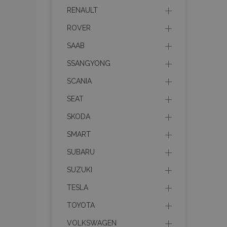
mage-cache-sessid
RENAULT
ROVER
recently_viewed_product
SAAB
SSANGYONG
PHPSESSID
SCANIA
SEAT
SKODA
recently_viewed_product
SMART
SUBARU
recently_compared_prod
SUZUKI
X-Magento-Vary
TESLA
TOYOTA
VOLKSWAGEN
mage-messages