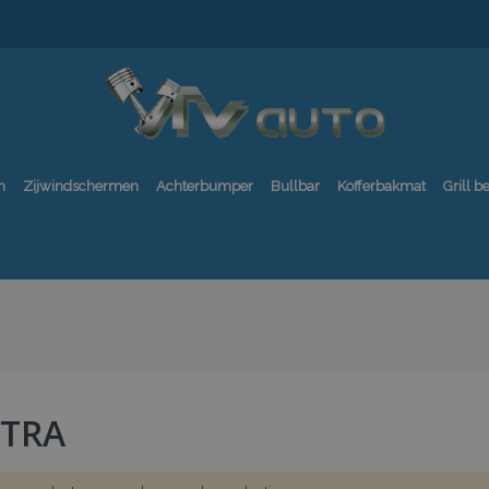
n
Zijwindschermen
Achterbumper
Bullbar
Kofferbakmat
Grill 
NTRA