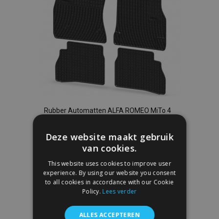
Rubber Automatten ALFA ROMEO MiTo 4
stukken 2008-2018
€ 36,00
Deze website maakt gebruik
van cookies.
In Winkelwagen
This website uses cookies to improve user
experience. By using our website you consent
Voeg
to all cookies in accordance with our Cookie
Policy.
Lees verder
toe
aan
ALLES ACCEPTEREN