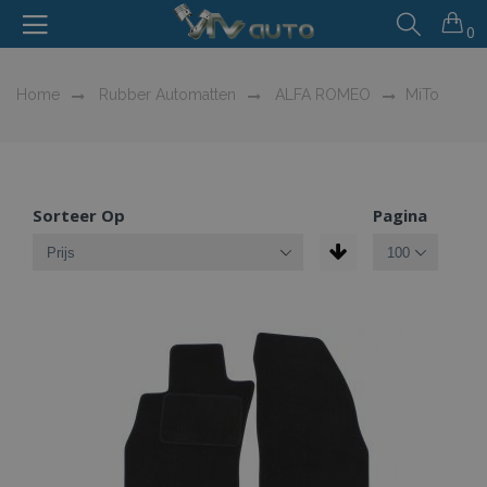
0
Home
Rubber Automatten
ALFA ROMEO
MiTo
Sorteer Op
Pagina