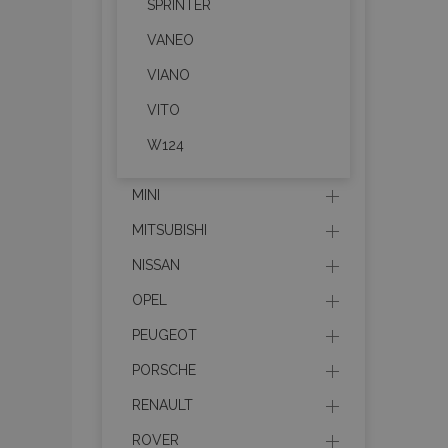
SPRINTER
VANEO
recently_compared_prod
VIANO
section_data_ids
VITO
W124
mage-cache-sessid
MINI
recently_viewed_product
MITSUBISHI
NISSAN
PHPSESSID
OPEL
PEUGEOT
PORSCHE
recently_viewed_product
RENAULT
ROVER
recently_compared_prod