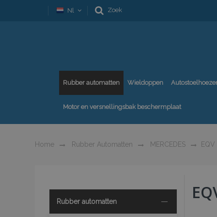
Zoek
Nl
Rubber automatten
Wieldoppen
Autostoelhoeze
Motor en versnellingsbak beschermplaat
Home
Rubber Automatten
MERCEDES
EQV
EQ
Rubber automatten