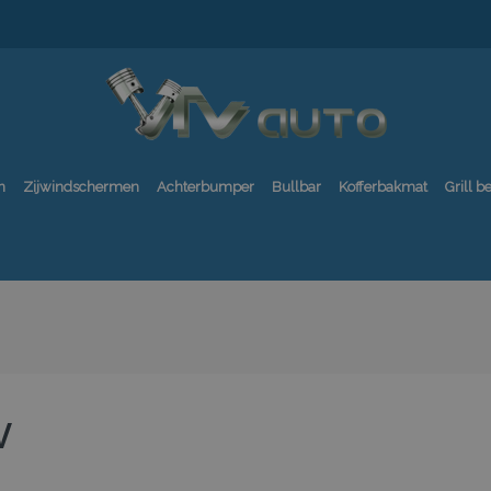
n
Zijwindschermen
Achterbumper
Bullbar
Kofferbakmat
Grill 
V