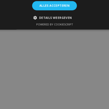
ALLES ACCEPTEREN
DETAILS WEERGEVEN
POWERED BY COOKIESCRIPT
IKT NOODZAKELIJK
PRESTATIE
TARGETING
FUNC
Strikt noodzakelijk
Prestatie
Targeting
Functioneel
 allow core website functionality such as user login and account management. The 
ecessary cookies.
Aanbieder
/
Vervaldatum
Omschrijving
Domein
1 dag
Slaat configuratie op voor prod
Adobe Inc.
betrekking tot recent bekeken /
www.vtvauto.nl
1 maand
Deze cookie wordt gebruikt doo
CookieScript
service om de cookievoorkeure
www.vtvauto.nl
onthouden. De cookie-banner va
noodzakelijk om correct te werk
rsion
Sessie
Houdt de versie van vertalingen b
Adobe Inc.