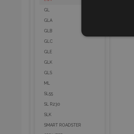
GL
GLA
GLB
STR
GLC
GLE
GLK
Strictly necessary cookies
GLS
properly without strictly n
ML
Naam
SL55
product_data_storage
SL R230
CookieScriptConsent
SLK
SMART ROADSTER
mage-translation-file-ve