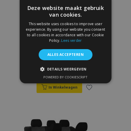
Deze website maakt gebruik
van cookies.
This website uses cookies to improve user
experience. By using our website you consent
to all cookies in accordance with our Cookie
Policy.
Lees verder
Autostoelhoezen op maat Stype
ALLES ACCEPTEREN
(kunstleer) OMODA 5 (2024-2025)
DETAILS WEERGEVEN
€ 214,00
POWERED BY COOKIESCRIPT
STRIKT NOODZAKELIJK
In Winkelwagen
PRESTATIE
TARGETING
Voeg
FUNCTIONEEL
toe
aan
Strikt noodzakelijk
Prestatie