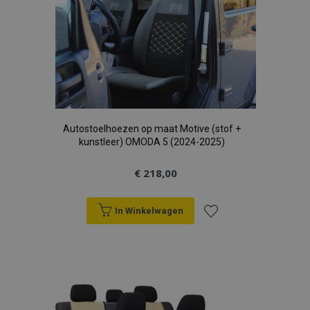
verlanglijst
Google Privacy Policy
recently_compared_product_previous
Adobe Inc.
www.vtvauto.nl
section_data_ids
Adobe Inc.
www.vtvauto.nl
Autostoelhoezen op maat Motive (stof +
kunstleer) OMODA 5 (2024-2025)
mage-cache-sessid
€ 218,00
Adobe Inc.
www.vtvauto.nl
In Winkelwagen
Voeg
toe
recently_viewed_product_previous
Adobe Inc.
www.vtvauto.nl
aan