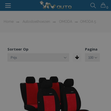
0
Home
Autostoelhoezen
OMODA
OMODA 5
Sorteer Op
Pagina