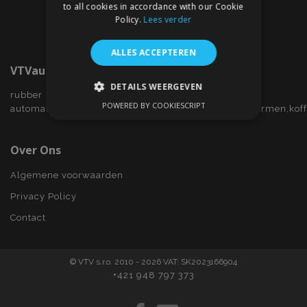
to all cookies in accordance with our Cookie
Policy.
Lees verder
ALLES ACCEPTEREN
VTVauto.nl
DETAILS WEERGEVEN
rubber
POWERED BY COOKIESCRIPT
automatten,wieldoppen,autostoelhoezen,zijwindschermen,kof
STRIKT NOODZAKELIJK
PRESTATIE
TARGETING
Over Ons
FUNCTIONEEL
Algemene voorwaarden
Privacy Policy
Contact
Strikt noodzakelijk
Prestatie
Targeting
Functioneel
© VTV s.r.o. 2010 - 2026 VAT: SK2023166904
Strictly necessary cookies allow core website
+421 948 797 373
functionality such as user login and account
management. The website cannot be used