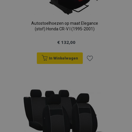
Autostoelhoezen op maat Elegance
(stof) Honda CR-V I (1995-2001)
€ 132,00
In Winkelwagen
Voeg
toe
aan
verlanglijst