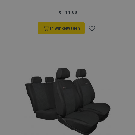
€ 111,00
In Winkelwagen
Voeg
toe
aan
verlanglijst