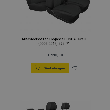
Autostoelhoezen Elegance HONDA CRV III
(2006-2012) 597-P1
€ 110,00
In Winkelwagen
Voeg
toe
aan
verlanglijst