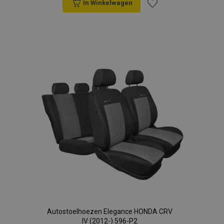
In Winkelwagen
Voeg
toe
aan
verlanglijst
Autostoelhoezen Elegance HONDA CRV
IV (2012-) 596-P2