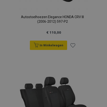
Autostoelhoezen Elegance HONDA CRV III
(2006-2012) 597-P2
€ 110,00
In Winkelwagen
Voeg
toe
aan
verlanglijst