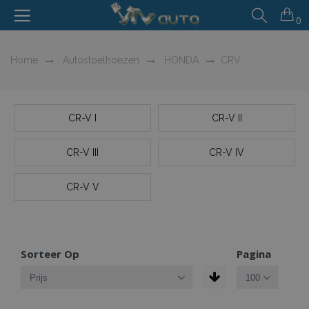
0
Home
Autostoelhoezen
HONDA
CRV
CR-V I
CR-V II
CR-V III
CR-V IV
CR-V V
Sorteer Op
Pagina