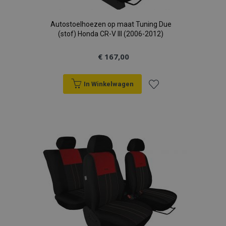
Autostoelhoezen op maat Tuning Due
(stof) Honda CR-V III (2006-2012)
€ 167,00
In Winkelwagen
Voeg
toe
aan
verlanglijst