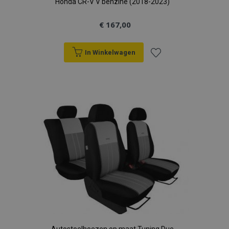
Honda CR-V V benzine (2018-2023)
€ 167,00
In Winkelwagen
Voeg
toe
aan
verlanglijst