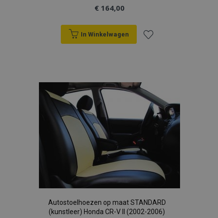
€ 164,00
In Winkelwagen
Voeg
toe
aan
verlanglijst
Autostoelhoezen op maat STANDARD
(kunstleer) Honda CR-V II (2002-2006)