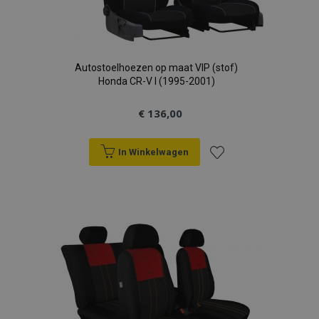
Autostoelhoezen op maat VIP (stof)
Honda CR-V I (1995-2001)
€ 136,00
In Winkelwagen
Voeg
toe
aan
verlanglijst