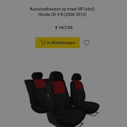
Autostoelhoezen op maat VIP (stof)
Honda CR-V III (2006-2012)
€ 167,00
In Winkelwagen
Voeg
toe
aan
verlanglijst