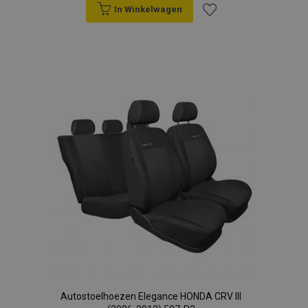
In Winkelwagen
Voeg
toe
aan
verlanglijst
Autostoelhoezen Elegance HONDA CRV III