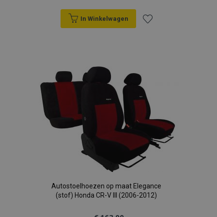
In Winkelwagen
Voeg
toe
aan
verlanglijst
Autostoelhoezen op maat Elegance
(stof) Honda CR-V III (2006-2012)