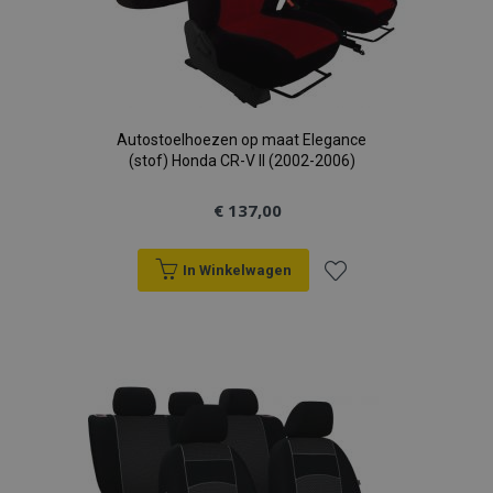
Autostoelhoezen op maat Elegance
(stof) Honda CR-V II (2002-2006)
€ 137,00
In Winkelwagen
Voeg
toe
aan
verlanglijst