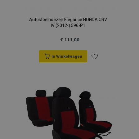
Autostoelhoezen Elegance HONDA CRV
IV (2012-) 596-P1
€ 111,00
In Winkelwagen
Voeg
toe
aan
verlanglijst