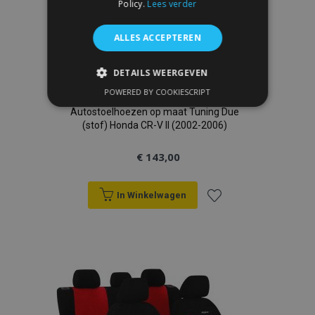
Policy.
Lees verder
ALLES ACCEPTEREN
DETAILS WEERGEVEN
POWERED BY COOKIESCRIPT
STRIKT NOODZAKELIJK
Autostoelhoezen op maat Tuning Due
(stof) Honda CR-V II (2002-2006)
PRESTATIE
TARGETING
€ 143,00
FUNCTIONEEL
In Winkelwagen
Voeg
Strikt noodzakelijk
Prestatie
Targeting
Functioneel
toe
Strictly necessary cookies allow core website
aan
functionality such as user login and account
management. The website cannot be used
properly without strictly necessary cookies.
verlanglijst