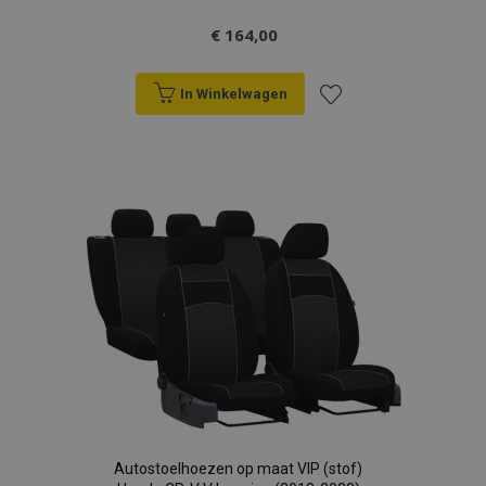
€ 164,00
In Winkelwagen
Voeg
toe
aan
verlanglijst
Autostoelhoezen op maat VIP (stof)