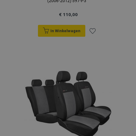
(2006-2012) 597-P3
€ 110,00
In Winkelwagen
Voeg
toe
aan
verlanglijst