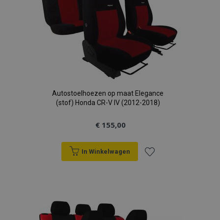
section_data_ids
Adobe Inc.
www.vtvauto.nl
mage-cache-sessid
Adobe Inc.
www.vtvauto.nl
Autostoelhoezen op maat Elegance
(stof) Honda CR-V IV (2012-2018)
€ 155,00
recently_viewed_product_previous
Adobe Inc.
www.vtvauto.nl
In Winkelwagen
PHPSESSID
PHP.net
Voeg
.vtvauto.nl
toe
aan