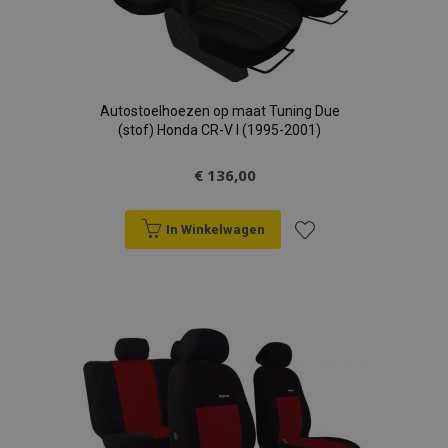
Autostoelhoezen op maat Tuning Due
(stof) Honda CR-V I (1995-2001)
€ 136,00
In Winkelwagen
Voeg
toe
aan
verlanglijst