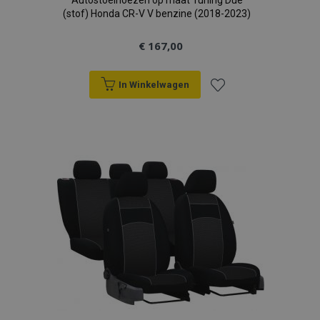
Autostoelhoezen op maat Tuning Due
(stof) Honda CR-V V benzine (2018-2023)
€ 167,00
In Winkelwagen
Voeg
toe
aan
verlanglijst