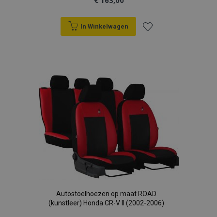
€ 163,00
In Winkelwagen
Voeg
toe
aan
verlanglijst
Autostoelhoezen op maat ROAD
(kunstleer) Honda CR-V II (2002-2006)