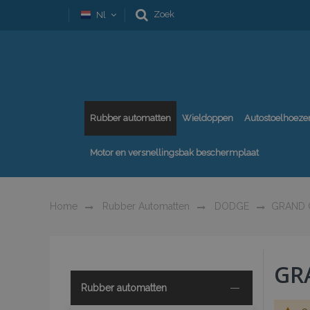
Zoek
Nl
Rubber automatten
Wieldoppen
Autostoelhoeze
Motor en versnellingsbak beschermplaat
Home
Rubber Automatten
DODGE
GRAND 
GR
Rubber automatten