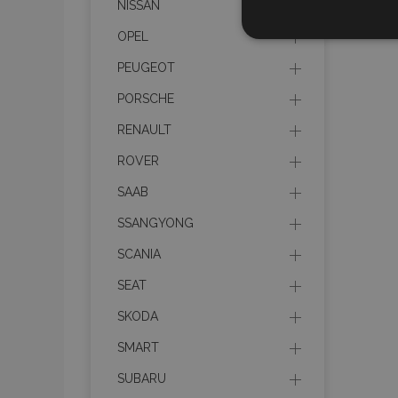
NISSAN
STR
OPEL
PEUGEOT
PORSCHE
RENAULT
Strictly necessary cookies
properly without strictly n
ROVER
SAAB
Naam
SSANGYONG
product_data_storage
SCANIA
CookieScriptConsent
SEAT
SKODA
mage-translation-file-ve
SMART
recently_compared_prod
SUBARU