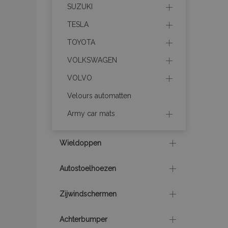
SUZUKI
section_data_ids
TESLA
mage-cache-sessid
TOYOTA
VOLKSWAGEN
recently_viewed_product
VOLVO
Velours automatten
PHPSESSID
Army car mats
Wieldoppen
recently_viewed_product
Autostoelhoezen
recently_compared_prod
Zijwindschermen
X-Magento-Vary
Achterbumper