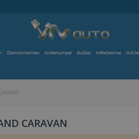
n
Zijwindschermen
Achterbumper
Bullbar
Kofferbakmat
Grill 
CARAVAN
AND CARAVAN