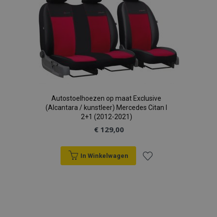
verlanglijst
Google Privacy Policy
recently_compared_product_previous
Adobe Inc.
www.vtvauto.nl
section_data_ids
Adobe Inc.
www.vtvauto.nl
Autostoelhoezen op maat Exclusive
(Alcantara / kunstleer) Mercedes Citan I
mage-cache-sessid
2+1 (2012-2021)
Adobe Inc.
www.vtvauto.nl
€ 129,00
In Winkelwagen
Voeg
recently_viewed_product_previous
Adobe Inc.
toe
www.vtvauto.nl
aan