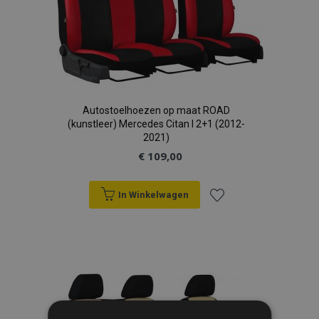
Autostoelhoezen op maat ROAD
(kunstleer) Mercedes Citan I 2+1 (2012-
2021)
€ 109,00
In Winkelwagen
Voeg
toe
aan
verlanglijst