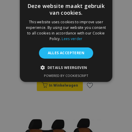
Deze website maakt gebruik
van cookies.
This website uses cookies to improve user
experience. By using our website you consent
to all cookies in accordance with our Cookie
Policy.
Lees verder
Autostoelhoezen op maat STANDARD
ALLES ACCEPTEREN
(kunstleer) Mercedes Citan I 2+1 (2012-
2021)
DETAILS WEERGEVEN
€ 109,00
POWERED BY COOKIESCRIPT
STRIKT NOODZAKELIJK
In Winkelwagen
PRESTATIE
TARGETING
Voeg
FUNCTIONEEL
toe
aan
Strikt noodzakelijk
Prestatie
verlanglijst