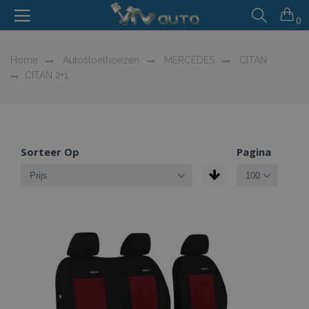
0
Home
Autostoelhoezen
MERCEDES
CITAN
CITAN 2+1
Sorteer Op
Pagina