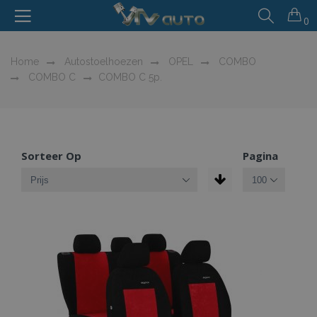
0
Home
Autostoelhoezen
OPEL
COMBO
COMBO C
COMBO C 5p.
Sorteer Op
Pagina