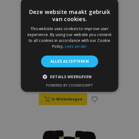
verlanglijst
Deze website maakt gebruik
van cookies.
This website uses cookies to improve user
experience. By using our website you consent
to all cookies in accordance with our Cookie
Policy.
Lees verder
ALLES ACCEPTEREN
Autostoelhoezen op maat Leer (met
patroon) FORCED OPEL COMBO C 5p.
(2001-2011)
DETAILS WEERGEVEN
€ 172,00
POWERED BY COOKIESCRIPT
STRIKT NOODZAKELIJK
In Winkelwagen
PRESTATIE
TARGETING
Voeg
FUNCTIONEEL
toe
aan