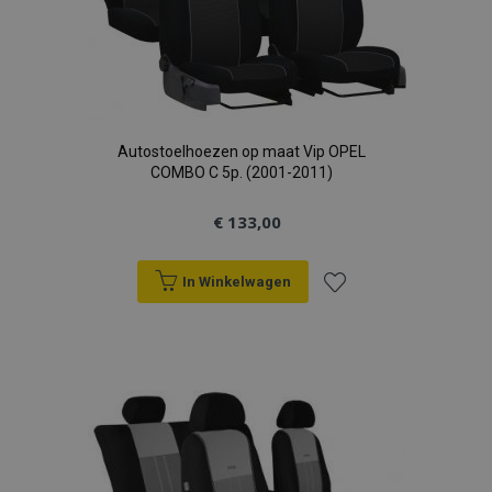
Autostoelhoezen op maat Vip OPEL
COMBO C 5p. (2001-2011)
€ 133,00
In Winkelwagen
Voeg
toe
aan
verlanglijst