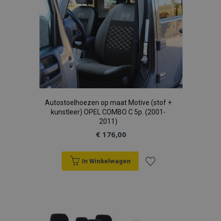
aan
verlanglijst
Google Privacy Policy
recently_compared_product_previous
Adobe Inc.
www.vtvauto.nl
section_data_ids
Adobe Inc.
www.vtvauto.nl
Autostoelhoezen op maat Motive (stof +
kunstleer) OPEL COMBO C 5p. (2001-
2011)
mage-cache-sessid
Adobe Inc.
€ 176,00
www.vtvauto.nl
In Winkelwagen
Voeg
toe
recently_viewed_product_previous
Adobe Inc.
www.vtvauto.nl
aan