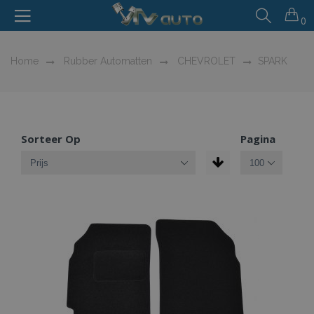
0
Home
Rubber Automatten
CHEVROLET
SPARK
Sorteer Op
Pagina