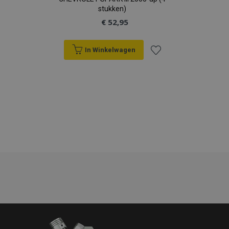
stukken)
section_data_ids
Adobe Inc.
€ 52,95
www.vtvauto.nl
In Winkelwagen
mage-cache-sessid
Adobe Inc.
Voeg
www.vtvauto.nl
toe
aan
verlanglijst
recently_viewed_product_previous
Adobe Inc.
www.vtvauto.nl
PHPSESSID
PHP.net
.vtvauto.nl