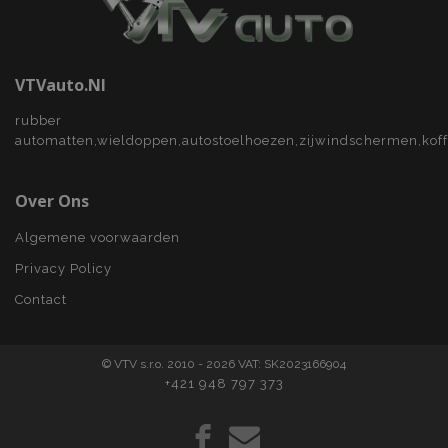
VTVauto.nl
rubber
automatten,wieldoppen,autostoelhoezen,zijwindschermen,kof
recently_viewed_product
Adobe Inc.
www.vtvauto.nl
Over Ons
recently_compared_product
Adobe Inc.
www.vtvauto.nl
Algemene voorwaarden
Privacy Policy
X-Magento-Vary
Adobe Inc.
www.vtvauto.nl
Contact
© VTV s.r.o. 2010 - 2026 VAT: SK2023166904
+421 948 797 373
mage-messages
Adobe Inc.