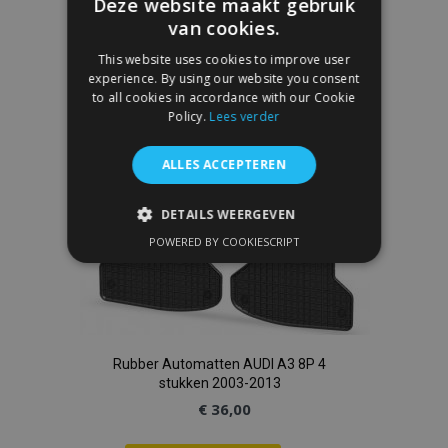
Deze website maakt gebruik
toe
van cookies.
This website uses cookies to improve user
aan
experience. By using our website you consent
to all cookies in accordance with our Cookie
verlanglijst
Policy.
Lees verder
ALLES ACCEPTEREN
DETAILS WEERGEVEN
POWERED BY COOKIESCRIPT
STRIKT NOODZAKELIJK
PRESTATIE
TARGETING
FUNCTIONEEL
Rubber Automatten AUDI A3 8P 4
stukken 2003-2013
€ 36,00
Strikt noodzakelijk
Prestatie