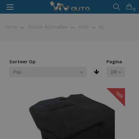
0
Home
Rubber Automatten
AUDI
A3
Sorteer Op
Pagina
-33%