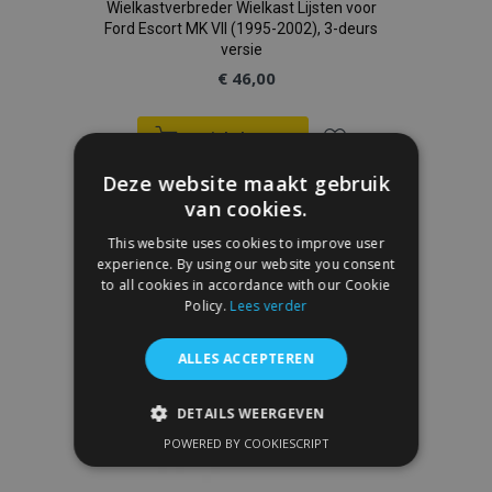
Wielkastverbreder Wielkast Lijsten voor
Ford Escort MK VII (1995-2002), 3-deurs
versie
€ 46,00
In Winkelwagen
Voeg
Deze website maakt gebruik
van cookies.
toe
This website uses cookies to improve user
aan
experience. By using our website you consent
to all cookies in accordance with our Cookie
verlanglijst
Policy.
Lees verder
ALLES ACCEPTEREN
DETAILS WEERGEVEN
POWERED BY COOKIESCRIPT
STRIKT NOODZAKELIJK