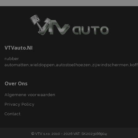
mage-translation-file-version
Adobe Inc.
www.vtvauto.nl
VTVauto.nl
rubber
Google Privacy Policy
automatten,wieldoppen,autostoelhoezen,zijwindschermen,kof
recently_compared_product_previous
Adobe Inc.
www.vtvauto.nl
Over Ons
section_data_ids
Adobe Inc.
www.vtvauto.nl
Algemene voorwaarden
Privacy Policy
Contact
mage-cache-sessid
Adobe Inc.
www.vtvauto.nl
© VTV s.r.o. 2010 - 2026 VAT: SK2023166904