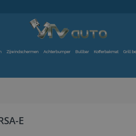
n
Zijwindschermen
Achterbumper
Bullbar
Kofferbakmat
Grill 
RSA-E