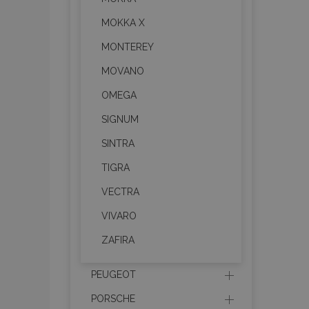
MOKKA X
MONTEREY
Strictly necessary cookies
MOVANO
properly without strictly n
OMEGA
Naam
SIGNUM
product_data_storage
SINTRA
CookieScriptConsent
TIGRA
VECTRA
mage-translation-file-ve
VIVARO
ZAFIRA
recently_compared_prod
PEUGEOT
section_data_ids
PORSCHE