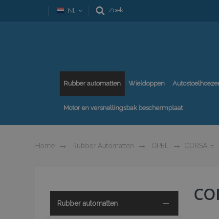
Zoek
Nl
Rubber automatten
Wieldoppen
Autostoelhoeze
Motor en versnellingsbak beschermplaat
Home
Rubber Automatten
OPEL
CORSA-E
CO
Rubber automatten