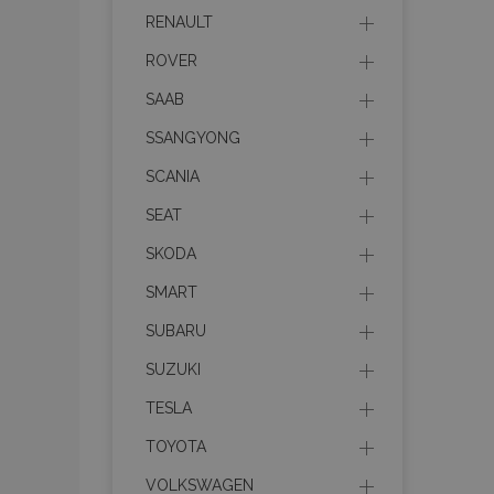
mage-cache-sessid
RENAULT
ROVER
recently_viewed_product
SAAB
SSANGYONG
PHPSESSID
SCANIA
SEAT
SKODA
recently_viewed_product
SMART
SUBARU
recently_compared_prod
SUZUKI
X-Magento-Vary
TESLA
TOYOTA
VOLKSWAGEN
mage-messages