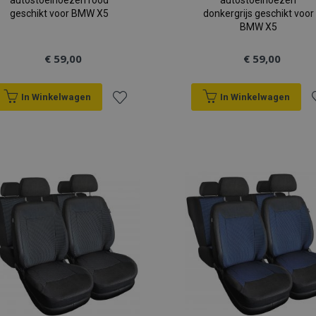
autostoelhoezen rood
autostoelhoezen
geschikt voor BMW X5
donkergrijs geschikt voor
BMW X5
€ 59,00
€ 59,00
In Winkelwagen
In Winkelwagen
Voeg
V
toe
t
aan
a
verlanglijst
v