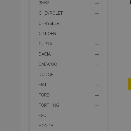
BMW
CHEVROLET
recently_compared_prod
CHRYSLER
section_data_ids
CITROEN
CUPRA
mage-cache-sessid
DACIA
DAEWOO
recently_viewed_product
DODGE
PHPSESSID
FIAT
FORD
FORTHING
FSO
recently_viewed_product
HONDA
recently_compared_prod