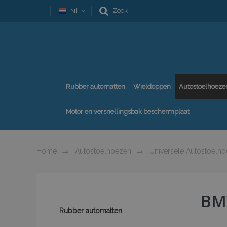
Zoek
Nl
Rubber automatten
Wieldoppen
Autostoelhoeze
Motor en versnellingsbak beschermplaat
Home
Autostoelhoezen
Universele Autostoelh
BM
Rubber automatten