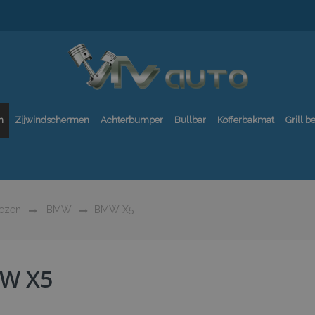
n
Zijwindschermen
Achterbumper
Bullbar
Kofferbakmat
Grill 
oezen
BMW
BMW X5
W X5