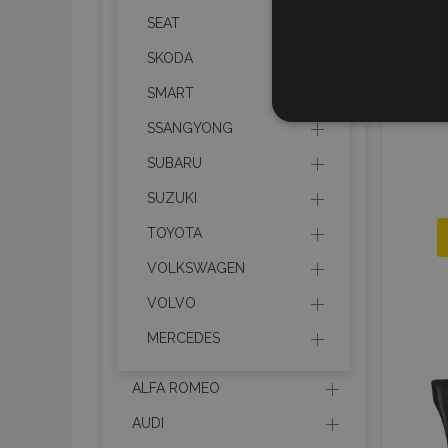
SEAT
SKODA
SMART
STR
SSANGYONG
SUBARU
SUZUKI
TOYOTA
Strictly necessary cookies
properly without strictly n
VOLKSWAGEN
Naam
VOLVO
product_data_storage
MERCEDES
CookieScriptConsent
ALFA ROMEO
AUDI
mage-translation-file-ve