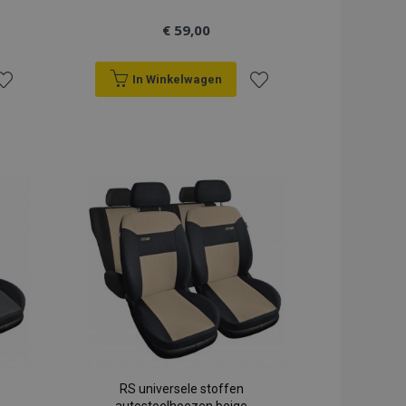
€ 59,00
In Winkelwagen
oeg
Voeg
oe
toe
an
aan
erlanglijst
verlanglijst
RS universele stoffen