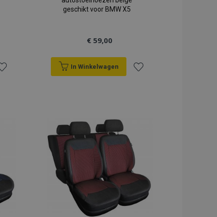
autostoelhoezen beige
geschikt voor BMW X5
€ 59,00
In Winkelwagen
oeg
Voeg
oe
toe
an
aan
erlanglijst
verlanglijst