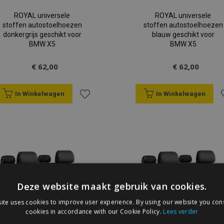
ROYAL universele
ROYAL universele
stoffen autostoelhoezen
stoffen autostoelhoezen
donkergrijs geschikt voor
blauw geschikt voor
BMW X5
BMW X5
€ 62,00
€ 62,00
In Winkelwagen
In Winkelwagen
Voeg
V
toe
t
aan
a
verlanglijst
v
Deze website maakt gebruik van cookies.
ite uses cookies to improve user experience. By using our website you cons
cookies in accordance with our Cookie Policy.
Lees verder