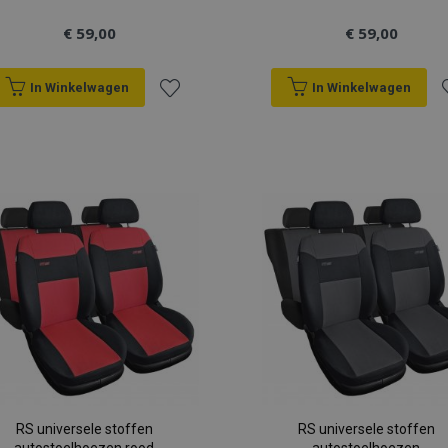
€ 59,00
€ 59,00
In Winkelwagen
In Winkelwagen
Voeg
V
toe
t
aan
a
verlanglijst
v
RS universele stoffen
RS universele stoffen