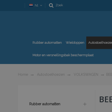
Zoek
Nl
Rubber automatten
Wieldoppen
Autostoelhoeze
Motor en versnellingsbak beschermplaat
Home
Autostoelhoezen
VOLKSWAGEN
BE
BE
Rubber automatten