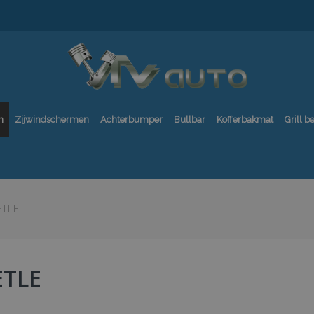
n
Zijwindschermen
Achterbumper
Bullbar
Kofferbakmat
Grill 
ETLE
ETLE