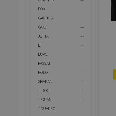
CRAFTER
FOX
recently_compared_prod
GARBUS
section_data_ids
GOLF
JETTA
mage-cache-sessid
LT
LUPO
recently_viewed_product
PASSAT
PHPSESSID
POLO
SHARAN
T-ROC
TIGUAN
recently_viewed_product
TOUAREG
recently_compared_prod