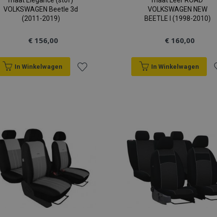
maat Elegance (stof)
maat Leer ROAD
VOLKSWAGEN Beetle 3d
VOLKSWAGEN NEW
(2011-2019)
BEETLE I (1998-2010)
€ 156,00
€ 160,00
In Winkelwagen
In Winkelwagen
Voeg
V
toe
t
aan
a
verlanglijst
v