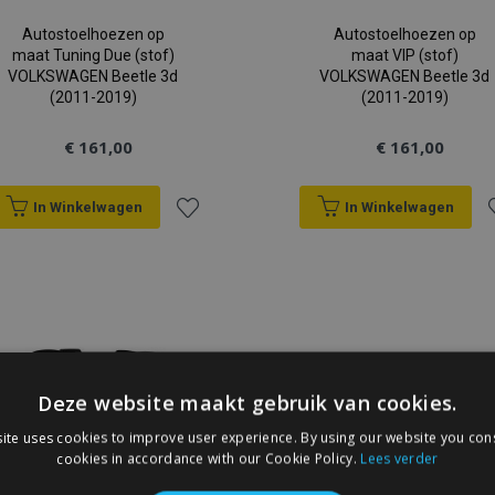
Autostoelhoezen op
Autostoelhoezen op
maat Tuning Due (stof)
maat VIP (stof)
VOLKSWAGEN Beetle 3d
VOLKSWAGEN Beetle 3d
(2011-2019)
(2011-2019)
€ 161,00
€ 161,00
In Winkelwagen
In Winkelwagen
Voeg
V
toe
t
aan
a
verlanglijst
v
Deze website maakt gebruik van cookies.
ite uses cookies to improve user experience. By using our website you cons
cookies in accordance with our Cookie Policy.
Lees verder