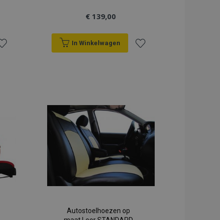
€ 139,00
In Winkelwagen
oeg
Voeg
oe
toe
an
aan
erlanglijst
verlanglijst
Autostoelhoezen op