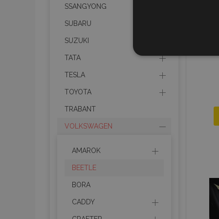
SSANGYONG
SUBARU
SUZUKI
STR
TATA
TESLA
TOYOTA
TRABANT
Strictly necessary cookies
properly without strictly n
VOLKSWAGEN
Naam
AMAROK
product_data_storage
BEETLE
CookieScriptConsent
BORA
CADDY
mage-translation-file-ve