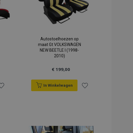
egie is geconfigureerd als
ant van de winkel).
ergeleken producten op
 op met betrekking tot
 zoals verlanglijst
enz.
Autostoelhoezen op
veert het opschonen van
maat Gt VOLKSWAGEN
r de cookie wordt
NEW BEETLE I (1998-
licatie, ruimt de Admin
2010)
cookiewaarde in op true.
elijk eerder bekeken
€ 199,00
gatie.
ties op basis van de PHP-
or algemene doeleinden die
In Winkelwagen
n gebruikerssessies te
sproken een willekeurig
ordt gebruikt, kan
oeg
Voeg
r een goed voorbeeld is
 status voor een
oe
toe
ekeken producten op voor
an
aan
t vergeleken producten.
erlanglijst
verlanglijst