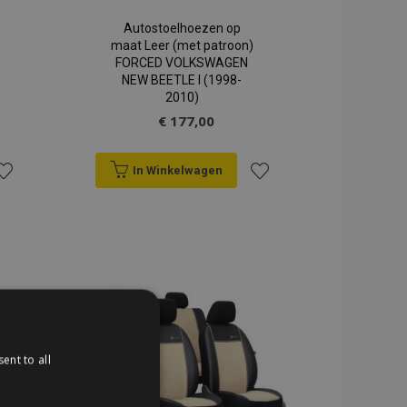
Autostoelhoezen op
maat Leer (met patroon)
FORCED VOLKSWAGEN
NEW BEETLE I (1998-
2010)
€ 177,00
In Winkelwagen
oeg
Voeg
oe
toe
an
aan
erlanglijst
verlanglijst
ent to all