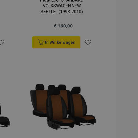
maat Leer STANDARD
VOLKSWAGEN NEW
BEETLE I (1998-2010)
€ 160,00
In Winkelwagen
oeg
Voeg
oe
toe
an
aan
erlanglijst
verlanglijst