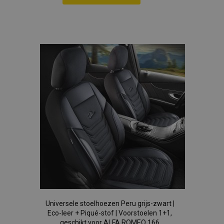
section_data_ids
Adobe Inc.
Voeg
www.vtvauto.nl
toe
aan
mage-cache-sessid
Adobe Inc.
www.vtvauto.nl
verlanglijst
recently_viewed_product_previous
Adobe Inc.
www.vtvauto.nl
PHPSESSID
PHP.net
.vtvauto.nl
Universele stoelhoezen Peru grijs-zwart |
Eco-leer + Piqué-stof | Voorstoelen 1+1,
geschikt voor ALFA ROMEO 166