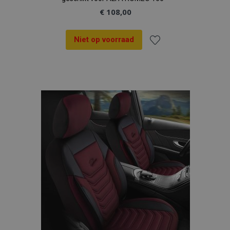
€ 108,00
Niet op voorraad
Voeg
recently_viewed_product
Adobe Inc.
www.vtvauto.nl
toe
aan
recently_compared_product
Adobe Inc.
www.vtvauto.nl
verlanglijst
X-Magento-Vary
Adobe Inc.
www.vtvauto.nl
mage-messages
Adobe Inc.
www.vtvauto.nl