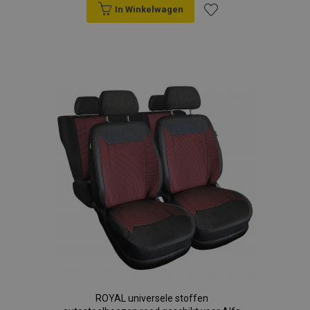
In Winkelwagen
Voeg
toe
aan
verlanglijst
ROYAL universele stoffen