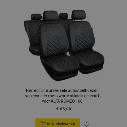
toe
Aanbieder
/
Naam
Ver
Domein
aan
product_data_storage
Adobe Inc.
www.vtvauto.nl
verlanglijst
CookieScriptConsent
1
CookieScript
www.vtvauto.nl
mage-translation-file-version
Adobe Inc.
www.vtvauto.nl
Perfect Line universele autostoelhoezen
van eco-leer met zwarte stiksels geschikt
voor ALFA ROMEO 166
Google Privacy Policy
€ 65,00
recently_compared_product_previous
Adobe Inc.
www.vtvauto.nl
In Winkelwagen