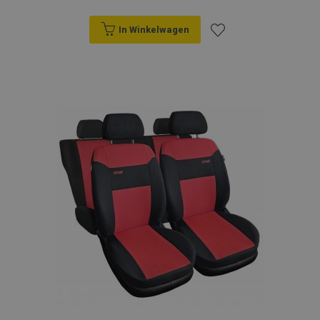
In Winkelwagen
Voeg
toe
aan
verlanglijst