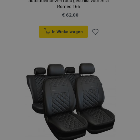
autostoelhoezen rood geschikt voor Alfa
Romeo 166
€ 62,00
In Winkelwagen
Voeg
toe
aan
verlanglijst