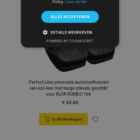
Policy.
Lees verder
verlanglijst
ALLES ACCEPTEREN
DETAILS WEERGEVEN
POWERED BY COOKIESCRIPT
STRIKT NOODZAKELIJK
PRESTATIE
TARGETING
FUNCTIONEEL
Perfect Line universele autostoelhoezen
van eco-leer met beige stiksels geschikt
voor ALFA ROMEO 166
Strikt noodzakelijk
Prestatie
€ 65,00
Targeting
Functioneel
Strictly necessary cookies allow core website
In Winkelwagen
functionality such as user login and account
management. The website cannot be used
Voeg
properly without strictly necessary cookies.