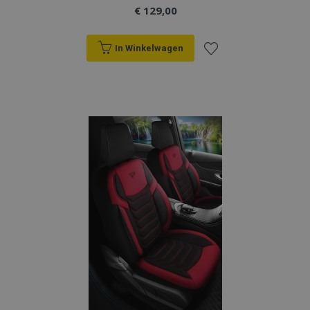
€ 129,00
In Winkelwagen
Voeg
toe
aan
verlanglijst