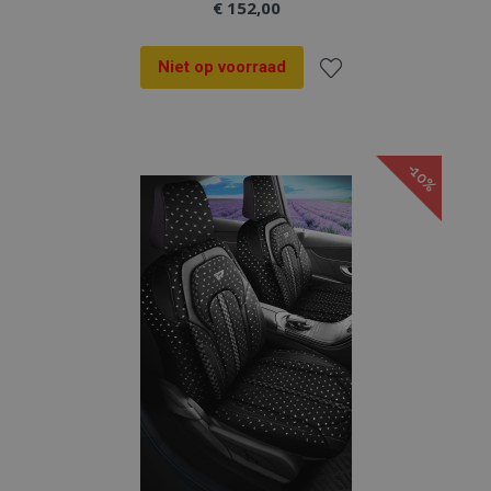
€ 152,00
Niet op voorraad
Voeg
toe
-10%
aan
verlanglijst