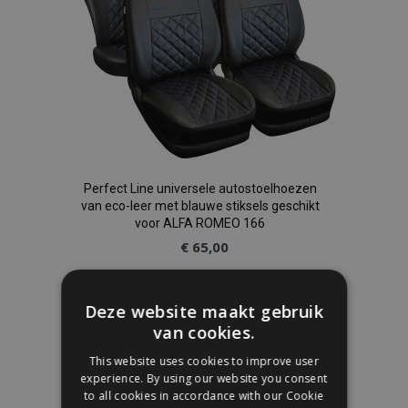
Perfect Line universele autostoelhoezen
van eco-leer met blauwe stiksels geschikt
voor ALFA ROMEO 166
€ 65,00
In Winkelwagen
Deze website maakt gebruik
Voeg
van cookies.
This website uses cookies to improve user
toe
experience. By using our website you consent
to all cookies in accordance with our Cookie
aan