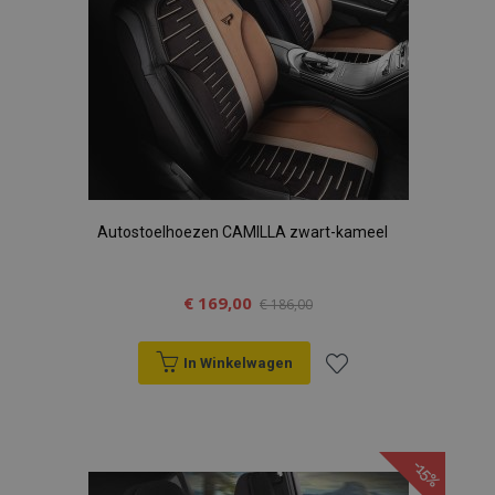
Autostoelhoezen CAMILLA zwart-kameel
€ 169,00
€ 186,00
In Winkelwagen
Voeg
toe
-15%
aan