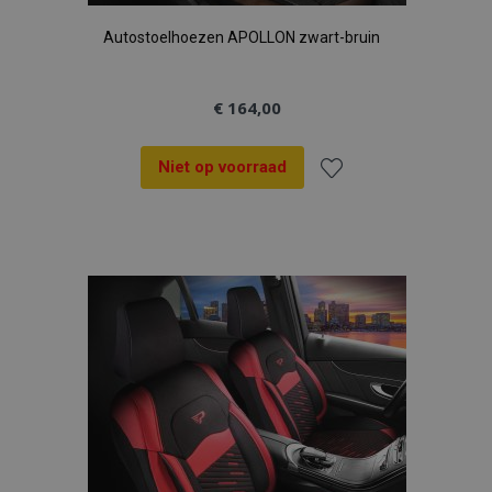
Autostoelhoezen APOLLON zwart-bruin
€ 164,00
Niet op voorraad
Voeg
toe
aan
verlanglijst