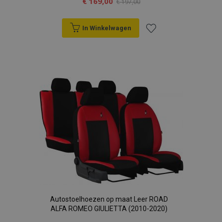
€ 169,00
€ 197,00
In Winkelwagen
Voeg
toe
aan
verlanglijst
Autostoelhoezen op maat Leer ROAD
ALFA ROMEO GIULIETTA (2010-2020)