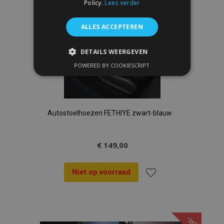
Policy.
Lees verder
ALLES ACCEPTEREN
DETAILS WEERGEVEN
POWERED BY COOKIESCRIPT
STRIKT NOODZAKELIJK
PRESTATIE
TARGETING
FUNCTIONEEL
Autostoelhoezen FETHIYE zwart-blauw
€ 149,00
Strikt noodzakelijk
Prestatie
Targeting
Functioneel
Niet op voorraad
Voeg
Strictly necessary cookies allow core website
functionality such as user login and account
management. The website cannot be used
toe
properly without strictly necessary cookies.
-15%