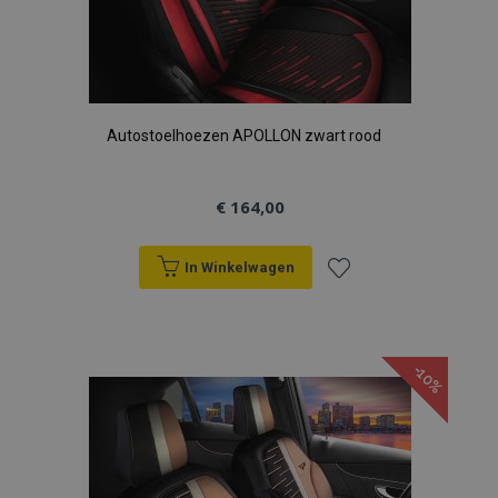
Autostoelhoezen APOLLON zwart rood
€ 164,00
In Winkelwagen
Voeg
toe
-10%
aan
verlanglijst