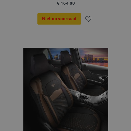
€ 164,00
Niet op voorraad
Voeg
toe
aan
verlanglijst