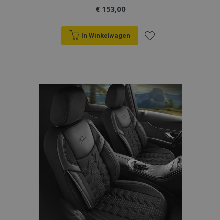
€ 153,00
In Winkelwagen
Voeg
recently_viewed_product
Adobe Inc.
toe
www.vtvauto.nl
aan
recently_compared_product
Adobe Inc.
www.vtvauto.nl
verlanglijst
X-Magento-Vary
Adobe Inc.
www.vtvauto.nl
mage-messages
Adobe Inc.
www.vtvauto.nl