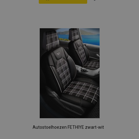
Voeg
toe
aan
verlanglijst
Autostoelhoezen FETHIYE zwart-wit