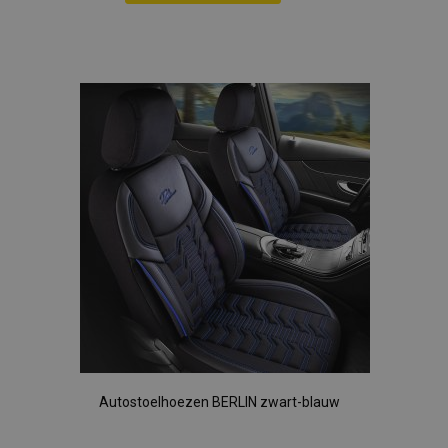
section_data_ids
Adobe Inc.
Voeg
www.vtvauto.nl
toe
aan
mage-cache-sessid
Adobe Inc.
www.vtvauto.nl
verlanglijst
recently_viewed_product_previous
Adobe Inc.
www.vtvauto.nl
PHPSESSID
PHP.net
.vtvauto.nl
Autostoelhoezen BERLIN zwart-blauw