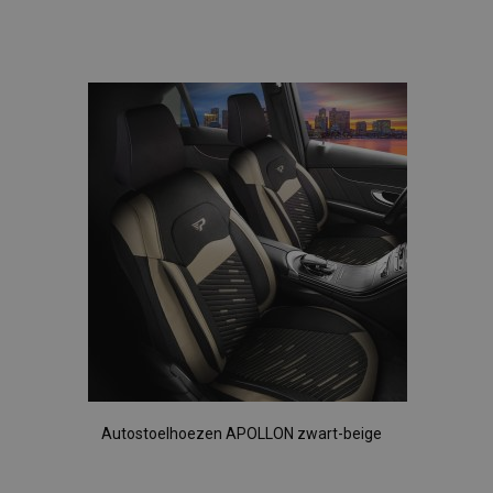
Voeg
toe
aan
verlanglijst
Autostoelhoezen APOLLON zwart-beige