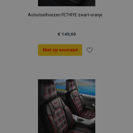
Autostoelhoezen FETHIYE zwart-oranje
€ 149,00
Niet op voorraad
Voeg
toe
aan
verlanglijst