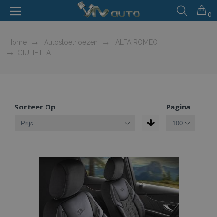
0
Home
Autostoelhoezen
ALFA ROMEO
GIULIETTA
Sorteer Op
Pagina