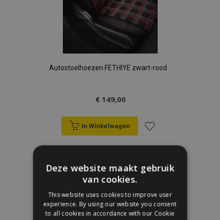
Autostoelhoezen FETHIYE zwart-rood
€ 149,00
In Winkelwagen
Voeg
toe
Deze website maakt gebruik
van cookies.
aan
This website uses cookies to improve user
verlanglijst
experience. By using our website you consent
to all cookies in accordance with our Cookie