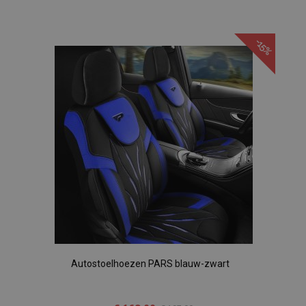
Voeg
toe
-15%
aan
verlanglijst
Autostoelhoezen PARS blauw-zwart