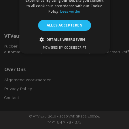
experience. By using our website you consent
to all cookies in accordance with our Cookie
Policy.
Lees verder
ALLES ACCEPTEREN
VTVauto.nl
DETAILS WEERGEVEN
rubber
POWERED BY COOKIESCRIPT
STRIKT NOODZAKELIJK
automatten,wieldoppen,autostoelhoezen,zijwindschermen,kof
PRESTATIE
TARGETING
Over Ons
FUNCTIONEEL
Algemene voorwaarden
Privacy Policy
Contact
Strikt noodzakelijk
Prestatie
Targeting
Functioneel
© VTV s.r.o. 2010 - 2026 VAT: SK2023166904
Strictly necessary cookies allow core website
+421 948 797 373
functionality such as user login and account
management. The website cannot be used