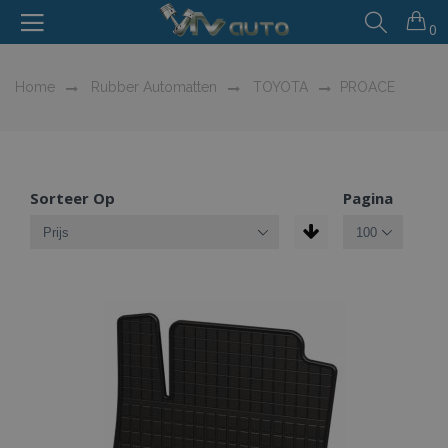
0
Home
Rubber Automatten
TOYOTA
PROACE
Sorteer Op
Pagina