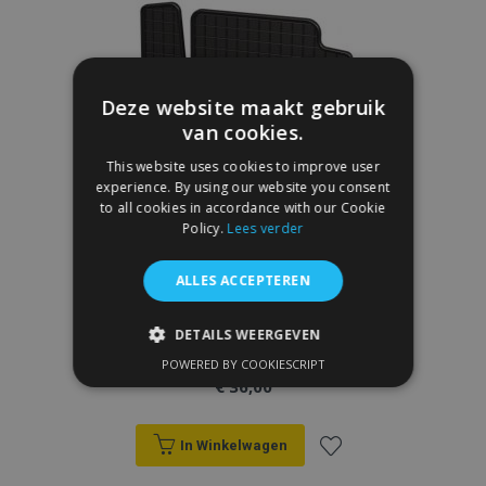
aan
verlanglijst
Deze website maakt gebruik
van cookies.
This website uses cookies to improve user
experience. By using our website you consent
to all cookies in accordance with our Cookie
Policy.
Lees verder
ALLES ACCEPTEREN
DETAILS WEERGEVEN
Rubber Automatten TOYOTA PROACE 3
stukken 2013-2016
POWERED BY COOKIESCRIPT
STRIKT NOODZAKELIJK
€ 36,00
PRESTATIE
TARGETING
In Winkelwagen
FUNCTIONEEL