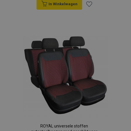
In Winkelwagen
Voeg
toe
aan
verlanglijst
ROYAL universele stoffen