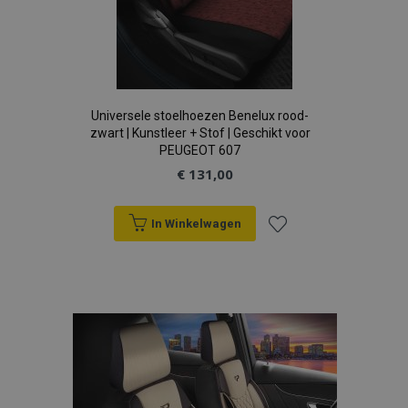
Universele stoelhoezen Benelux rood-
zwart | Kunstleer + Stof | Geschikt voor
PEUGEOT 607
€ 131,00
In Winkelwagen
Voeg
toe
aan
verlanglijst