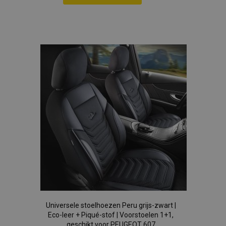
section_data_ids
Adobe Inc.
Voeg
www.vtvauto.nl
toe
aan
mage-cache-sessid
Adobe Inc.
www.vtvauto.nl
verlanglijst
recently_viewed_product_previous
Adobe Inc.
www.vtvauto.nl
PHPSESSID
PHP.net
.vtvauto.nl
Universele stoelhoezen Peru grijs-zwart |
Eco-leer + Piqué-stof | Voorstoelen 1+1,
geschikt voor PEUGEOT 607