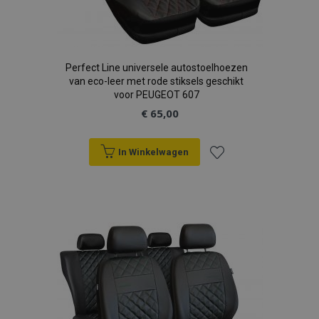
Perfect Line universele autostoelhoezen
van eco-leer met rode stiksels geschikt
voor PEUGEOT 607
€ 65,00
In Winkelwagen
Voeg
toe
aan
verlanglijst