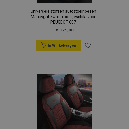
Universele stoffen autostoelhoezen
Manavgat zwart-rood geschikt voor
PEUGEOT 607
€ 129,00
In Winkelwagen
Voeg
toe
aan
verlanglijst