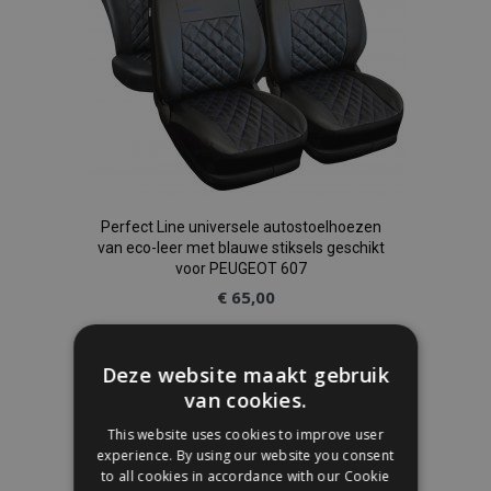
Perfect Line universele autostoelhoezen
van eco-leer met blauwe stiksels geschikt
voor PEUGEOT 607
€ 65,00
In Winkelwagen
Deze website maakt gebruik
Voeg
van cookies.
This website uses cookies to improve user
toe
experience. By using our website you consent
to all cookies in accordance with our Cookie
aan