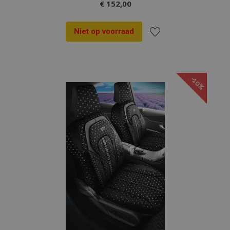
€ 152,00
Niet op voorraad
Voeg
toe
-10%
aan
verlanglijst