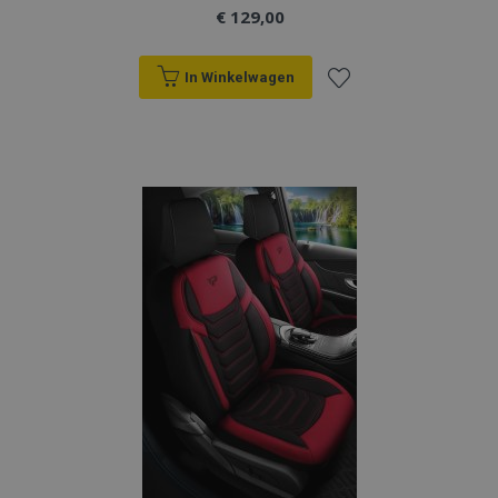
€ 129,00
In Winkelwagen
Voeg
toe
aan
verlanglijst