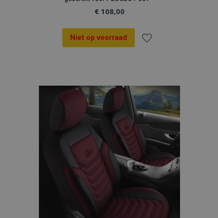
€ 108,00
Niet op voorraad
Voeg
recently_viewed_product
Adobe Inc.
www.vtvauto.nl
toe
aan
recently_compared_product
Adobe Inc.
www.vtvauto.nl
verlanglijst
X-Magento-Vary
Adobe Inc.
www.vtvauto.nl
mage-messages
Adobe Inc.
www.vtvauto.nl