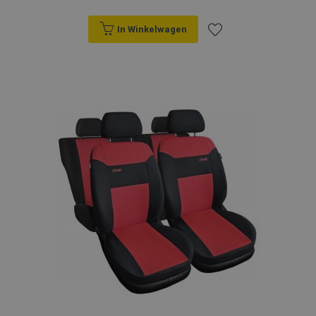
In Winkelwagen
Voeg
toe
aan
verlanglijst