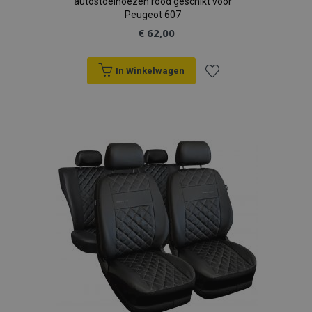
autostoelhoezen rood geschikt voor
Peugeot 607
€ 62,00
In Winkelwagen
Voeg
toe
aan
verlanglijst