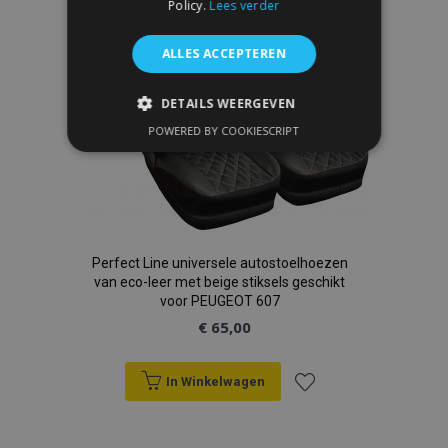
Policy.
Lees verder
verlanglijst
ALLES ACCEPTEREN
DETAILS WEERGEVEN
POWERED BY COOKIESCRIPT
STRIKT NOODZAKELIJK
PRESTATIE
TARGETING
FUNCTIONEEL
Perfect Line universele autostoelhoezen
van eco-leer met beige stiksels geschikt
voor PEUGEOT 607
Strikt noodzakelijk
Prestatie
€ 65,00
Targeting
Functioneel
Strictly necessary cookies allow core website
In Winkelwagen
functionality such as user login and account
management. The website cannot be used
Voeg
properly without strictly necessary cookies.