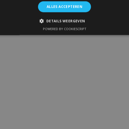
ALLES ACCEPTEREN
DETAILS WEERGEVEN
POWERED BY COOKIESCRIPT
IKT NOODZAKELIJK
PRESTATIE
TARGETING
FUNC
Strikt noodzakelijk
Prestatie
Targeting
Functioneel
 allow core website functionality such as user login and account management. The 
ecessary cookies.
Aanbieder
/
Vervaldatum
Omschrijving
Domein
1 dag
Slaat configuratie op voor prod
Adobe Inc.
betrekking tot recent bekeken /
www.vtvauto.nl
1 maand
Deze cookie wordt gebruikt doo
CookieScript
service om de cookievoorkeure
www.vtvauto.nl
onthouden. De cookie-banner va
noodzakelijk om correct te werk
rsion
Sessie
Houdt de versie van vertalingen b
Adobe Inc.