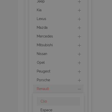
Jeep
Kia
recently_compared_prod
Lexus
section_data_ids
Mazda
Mercedes
mage-cache-sessid
Mitsubishi
Nissan
recently_viewed_product
Opel
PHPSESSID
Peugeot
Porsche
Renault
recently_viewed_product
Clio
Espace
recently_compared_prod