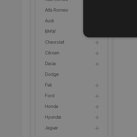
Alfa Romeo
Audi
BMW
STR
Chevrolet
Citroen
Dacia
Strictly necessary cookies
Dodge
properly without strictly n
Fiat
Naam
Ford
product_data_storage
Honda
CookieScriptConsent
Hyundai
Jaguar
mage-translation-file-ve