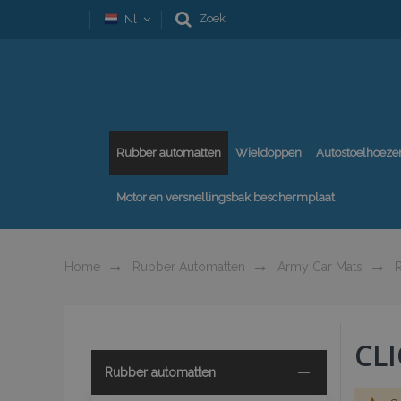
Zoek
Nl
Rubber automatten
Wieldoppen
Autostoelhoeze
Motor en versnellingsbak beschermplaat
Home
Rubber Automatten
Army Car Mats
R
CL
Rubber automatten