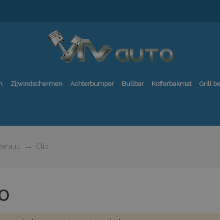
n
Zijwindschermen
Achterbumper
Bullbar
Kofferbakmat
Grill 
enault
Clio
IO