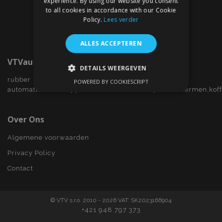
experience. By using our website you consent
to all cookies in accordance with our Cookie
Policy.
Lees verder
ALLES ACCEPTEREN
VTVauto.nl
DETAILS WEERGEVEN
rubber
POWERED BY COOKIESCRIPT
STRIKT NOODZAKELIJK
automatten,wieldoppen,autostoelhoezen,zijwindschermen,kof
PRESTATIE
TARGETING
Over Ons
FUNCTIONEEL
Algemene voorwaarden
Privacy Policy
Contact
Strikt noodzakelijk
Prestatie
Targeting
Functioneel
© VTV s.r.o. 2010 - 2026 VAT: SK2023166904
Strictly necessary cookies allow core website
+421 948 797 373
functionality such as user login and account
management. The website cannot be used