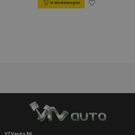
In Winkelwagen
mage-translation-file-version
Adobe Inc.
www.vtvauto.nl
Voeg
toe
Google Privacy Policy
aan
recently_compared_product_previous
Adobe Inc.
www.vtvauto.nl
verlanglijst
section_data_ids
Adobe Inc.
www.vtvauto.nl
mage-cache-sessid
Adobe Inc.
www.vtvauto.nl
VTVauto.nl