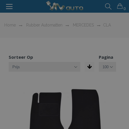
0
Home
Rubber Automatten
MERCEDES
CLA
Sorteer Op
Pagina