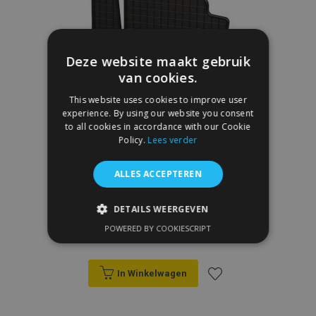
verlanglijst
Deze website maakt gebruik
van cookies.
This website uses cookies to improve user
experience. By using our website you consent
to all cookies in accordance with our Cookie
Policy.
Lees verder
ALLES ACCEPTEREN
Rubber Automatten MERCEDES CLA I 4
DETAILS WEERGEVEN
stukken 2013-2019
POWERED BY COOKIESCRIPT
€ 40,00
STRIKT NOODZAKELIJK
PRESTATIE
TARGETING
In Winkelwagen
FUNCTIONEEL
Voeg