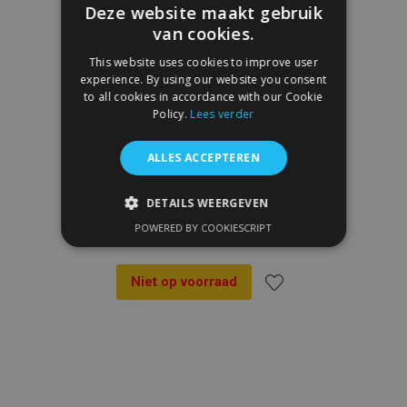
Deze website maakt gebruik
van cookies.
This website uses cookies to improve user
experience. By using our website you consent
to all cookies in accordance with our Cookie
Policy.
Lees verder
ALLES ACCEPTEREN
Grill beschermer CITROEN Jumper 2006-
DETAILS WEERGEVEN
2013
POWERED BY COOKIESCRIPT
€ 69,95
STRIKT NOODZAKELIJK
PRESTATIE
TARGETING
Niet op voorraad
FUNCTIONEEL
Voeg
toe
aan
Strikt noodzakelijk
Prestatie