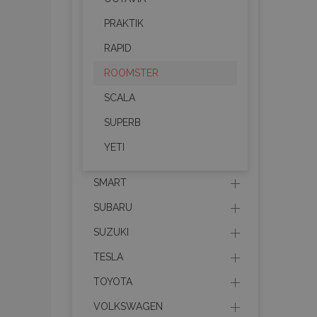
CookieScriptConsent
PRAKTIK
RAPID
mage-translation-file-ve
ROOMSTER
recently_compared_prod
SCALA
SUPERB
section_data_ids
YETI
mage-cache-sessid
SMART
SUBARU
recently_viewed_product
SUZUKI
PHPSESSID
TESLA
TOYOTA
VOLKSWAGEN