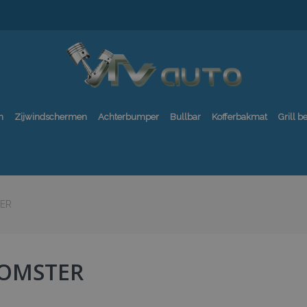
n
Zijwindschermen
Achterbumper
Bullbar
Kofferbakmat
Grill 
ER
OMSTER