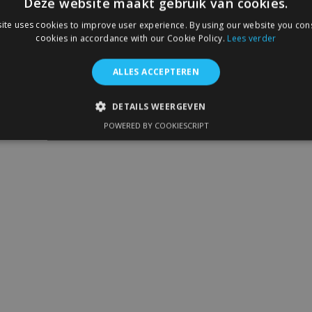
Deze website maakt gebruik van cookies.
ite uses cookies to improve user experience. By using our website you cons
cookies in accordance with our Cookie Policy.
Lees verder
ALLES ACCEPTEREN
DETAILS WEERGEVEN
POWERED BY COOKIESCRIPT
IKT NOODZAKELIJK
PRESTATIE
TARGETING
FUNC
Strikt noodzakelijk
Prestatie
Targeting
Functioneel
 allow core website functionality such as user login and account management. The 
ecessary cookies.
Aanbieder
/
Vervaldatum
Omschrijving
Domein
1 dag
Slaat configuratie op voor prod
Adobe Inc.
betrekking tot recent bekeken /
www.vtvauto.nl