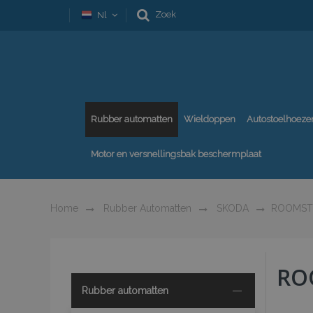
Zoek
Nl
Rubber automatten
Wieldoppen
Autostoelhoeze
Motor en versnellingsbak beschermplaat
Home
Rubber Automatten
SKODA
ROOMST
RO
Rubber automatten