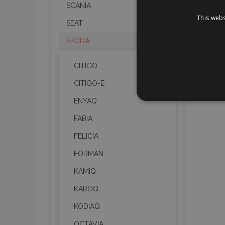
SCANIA
This webs
SEAT
SKODA
CITIGO
CITIGO-E
STR
ENYAQ
FABIA
FELICIA
FORMAN
Strictly necessary cookies
properly without strictly n
KAMIQ
Naam
KAROQ
KODIAQ
product_data_storage
OCTAVIA