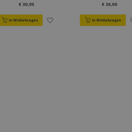
€ 30,95
€ 36,00
In Winkelwagen
In Winkelwagen
Voeg
V
toe
t
aan
a
verlanglijst
v