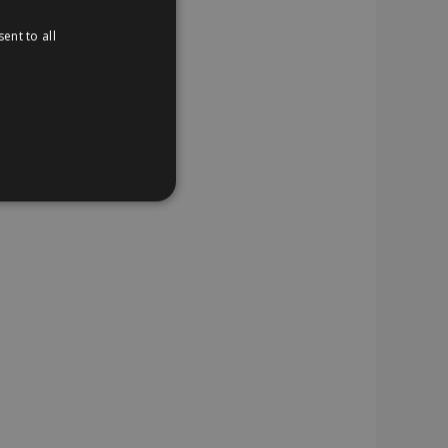
ent to all
TIONEEL
website cannot be used
uctgegevens met
 vergeleken producten.