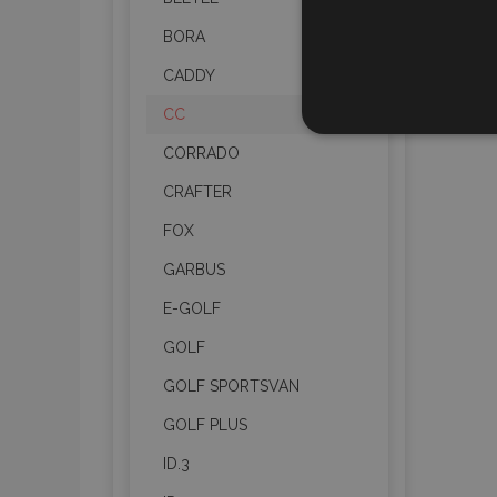
BORA
CADDY
CC
STR
CORRADO
CRAFTER
FOX
Strictly necessary cookies
GARBUS
properly without strictly n
E-GOLF
Naam
GOLF
product_data_storage
GOLF SPORTSVAN
CookieScriptConsent
GOLF PLUS
ID.3
mage-translation-file-ve