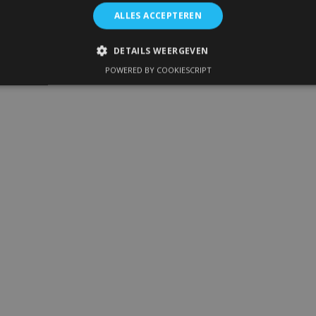
ALLES ACCEPTEREN
DETAILS WEERGEVEN
POWERED BY COOKIESCRIPT
IKT NOODZAKELIJK
PRESTATIE
TARGETING
FUNC
Strikt noodzakelijk
Prestatie
Targeting
Functioneel
 allow core website functionality such as user login and account management. The 
ecessary cookies.
Aanbieder
/
Vervaldatum
Omschrijving
Domein
1 dag
Slaat configuratie op voor prod
Adobe Inc.
betrekking tot recent bekeken /
www.vtvauto.nl
1 maand
Deze cookie wordt gebruikt doo
CookieScript
service om de cookievoorkeure
www.vtvauto.nl
onthouden. De cookie-banner va
noodzakelijk om correct te werk
rsion
Sessie
Houdt de versie van vertalingen b
Adobe Inc.