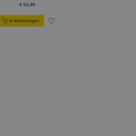
€ 52,95
In Winkelwagen
Voeg
toe
aan
verlanglijst