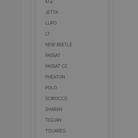
ID.4
JETTA
recently_compared_prod
LUPO
section_data_ids
LT
NEW BEETLE
mage-cache-sessid
PASSAT
PASSAT CC
recently_viewed_product
PHEATON
PHPSESSID
POLO
SCIROCCO
SHARAN
TIGUAN
recently_viewed_product
TOUAREG
recently_compared_prod