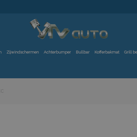
n
Zijwindschermen
Achterbumper
Bullbar
Kofferbakmat
Grill 
CC