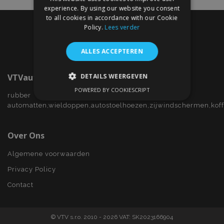
experience. By using our website you consent
to all cookies in accordance with our Cookie
Policy.
Lees verder
ALLES ACCEPTEREN
DETAILS WEERGEVEN
VTVauto.nl
POWERED BY COOKIESCRIPT
STRIKT NOODZAKELIJK
rubber
automatten,wieldoppen,autostoelhoezen,zijwindschermen,kof
PRESTATIE
TARGETING
Over Ons
FUNCTIONEEL
Algemene voorwaarden
Privacy Policy
Strikt noodzakelijk
Prestatie
Contact
Targeting
Functioneel
Strictly necessary cookies allow core website
© VTV s.r.o. 2010 - 2026 VAT: SK2023166904
functionality such as user login and account