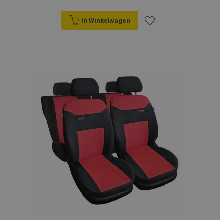
In Winkelwagen
Voeg
toe
aan
verlanglijst