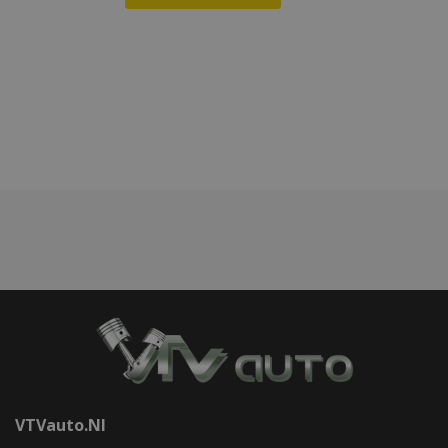
Voeg
toe
aan
verlanglijst
VTVauto.nl