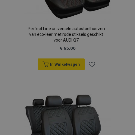
recently_viewed_product
Adobe Inc.
Perfect Line universele autostoelhoezen
www.vtvauto.nl
van eco-leer met rode stiksels geschikt
voor AUDI Q7
€ 65,00
recently_compared_product
Adobe Inc.
www.vtvauto.nl
In Winkelwagen
X-Magento-Vary
Adobe Inc.
www.vtvauto.nl
Voeg
toe
aan
verlanglijst
mage-messages
Adobe Inc.
www.vtvauto.nl