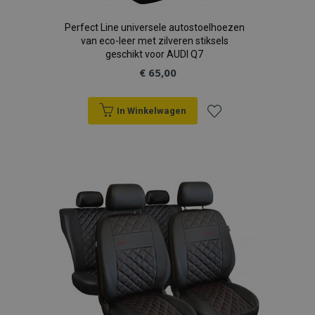
Perfect Line universele autostoelhoezen
van eco-leer met zilveren stiksels
mage-cache-sessid
Adobe Inc.
geschikt voor AUDI Q7
www.vtvauto.nl
€ 65,00
In Winkelwagen
Voeg
recently_viewed_product_previous
Adobe Inc.
toe
www.vtvauto.nl
aan
PHPSESSID
PHP.net
.vtvauto.nl
verlanglijst