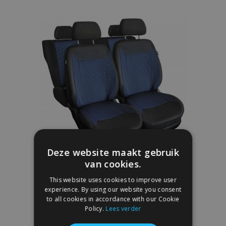
toe
aan
verlanglijst
Deze website maakt gebruik
van cookies.
ROYAL universele stoffen
This website uses cookies to improve user
autostoelhoezen blauw geschikt voor
experience. By using our website you consent
Audi Q7
to all cookies in accordance with our Cookie
€ 62,00
Policy.
Lees verder