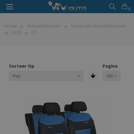
0
Home
Autostoelhoezen
Universele Autostoelhoezen
AUDI
Q7
Sorteer Op
Pagina