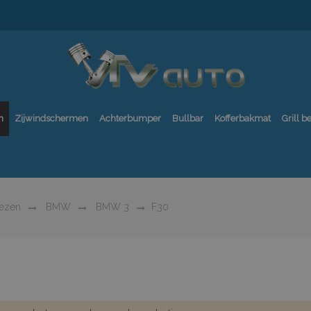
n
Zijwindschermen
Achterbumper
Bullbar
Kofferbakmat
Grill 
oezen
BMW
BMW 3
F30
0