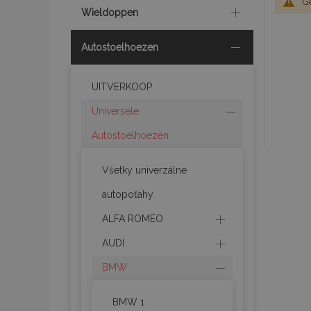
G
Wieldoppen
Autostoelhoezen
UITVERKOOP
Universele
Autostoelhoezen
Všetky univerzálne
autopoťahy
ALFA ROMEO
AUDI
BMW
BMW 1