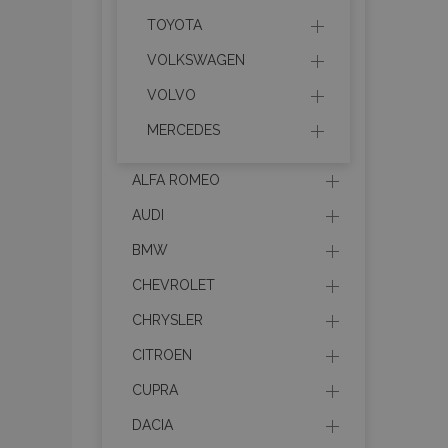
TOYOTA
recently_compared_prod
VOLKSWAGEN
VOLVO
section_data_ids
MERCEDES
mage-cache-sessid
ALFA ROMEO
AUDI
recently_viewed_product
BMW
PHPSESSID
CHEVROLET
CHRYSLER
CITROEN
CUPRA
recently_viewed_product
DACIA
recently_compared_prod