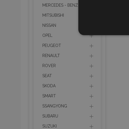
MERCEDES - BENZ
MITSUBISHI
NISSAN
STR
OPEL
PEUGEOT
RENAULT
ROVER
Strictly necessary cookies
properly without strictly n
SEAT
Naam
SKODA
product_data_storage
SMART
SSANGYONG
CookieScriptConsent
SUBARU
SUZUKI
mage-translation-file-ve