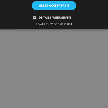
ALLES ACCEPTEREN
DETAILS WEERGEVEN
POWERED BY COOKIESCRIPT
IKT NOODZAKELIJK
PRESTATIE
TARGETING
FUNC
Strikt noodzakelijk
Prestatie
Targeting
Functioneel
 allow core website functionality such as user login and account management. The 
ecessary cookies.
Aanbieder
/
Vervaldatum
Omschrijving
Domein
1 dag
Slaat configuratie op voor prod
Adobe Inc.
betrekking tot recent bekeken /
www.vtvauto.nl
1 maand
Deze cookie wordt gebruikt doo
CookieScript
service om de cookievoorkeure
www.vtvauto.nl
onthouden. De cookie-banner va
noodzakelijk om correct te werk
rsion
Sessie
Houdt de versie van vertalingen b
Adobe Inc.