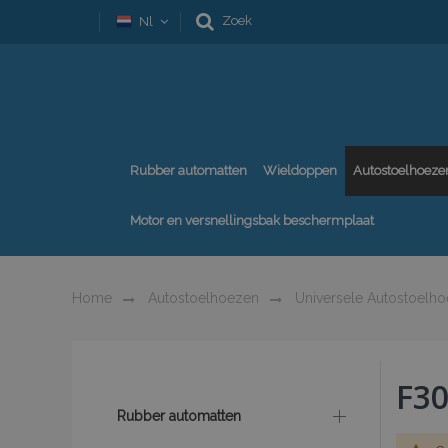
Zoek
Nl
Rubber automatten
Wieldoppen
Autostoelhoeze
Motor en versnellingsbak beschermplaat
Home
Autostoelhoezen
Universele Autostoelh
F3
Rubber automatten