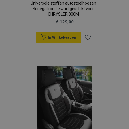
Universele stoffen autostoelhoezen
Senegal rood-zwart geschikt voor
CHRYSLER 300M
€ 129,00
In Winkelwagen
Voeg
toe
aan
verlanglijst