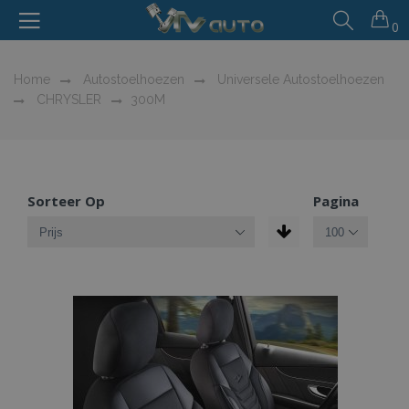
0
Home
Autostoelhoezen
Universele Autostoelhoezen
CHRYSLER
300M
Sorteer Op
Pagina