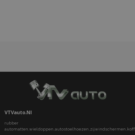
toe
aan
verlanglijst
VTVauto.nl
rubber
automatten,wieldoppen,autostoelhoezen,zijwindschermen,kof