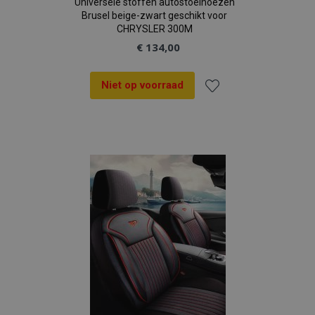
Universele stoffen autostoelhoezen
Brusel beige-zwart geschikt voor
PHPSESSID
PHP.net
CHRYSLER 300M
.vtvauto.nl
€ 134,00
Niet op voorraad
Voeg
toe
aan
verlanglijst
recently_viewed_product
Adobe Inc.
www.vtvauto.nl
recently_compared_product
Adobe Inc.
www.vtvauto.nl
X-Magento-Vary
Adobe Inc.
www.vtvauto.nl