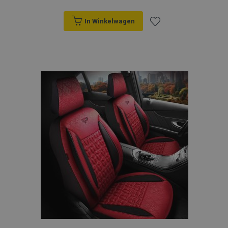
In Winkelwagen
Voeg
toe
aan
verlanglijst