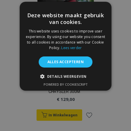
verlanglijst
Deze website maakt gebruik
van cookies.
This website uses cookies to improve user
experience. By using our website you consent
to all cookies in accordance with our Cookie
Policy.
Lees verder
ALLES ACCEPTEREN
DETAILS WEERGEVEN
Universele stoffen autostoelhoezen
POWERED BY COOKIESCRIPT
Manavgat zwart-rood geschikt voor
STRIKT NOODZAKELIJK
CHRYSLER 300M
€ 129,00
PRESTATIE
TARGETING
FUNCTIONEEL
In Winkelwagen
Voeg