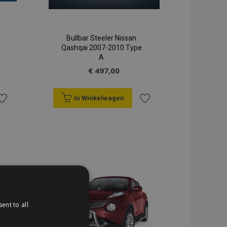
Bullbar Steeler Nissan
Qashqai 2007-2010 Type
A
€ 497,00
In Winkelwagen
oeg
Voeg
oe
toe
an
aan
erlanglijst
verlanglijst
ent to all