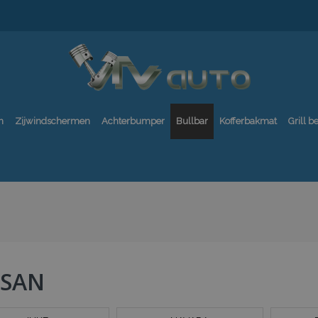
n
Zijwindschermen
Achterbumper
Bullbar
Kofferbakmat
Grill 
SSAN