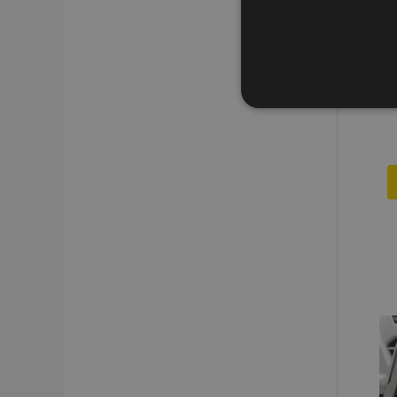
STR
Strictly necessary cookies
properly without strictly n
Naam
product_data_storage
CookieScriptConsent
mage-translation-file-ve