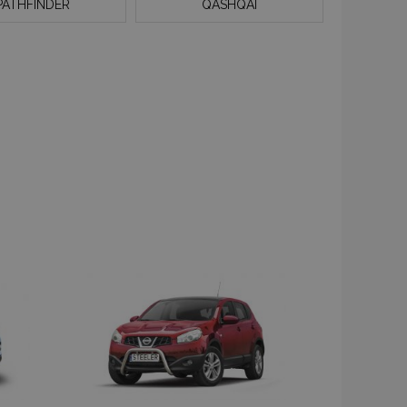
PATHFINDER
QASHQAI