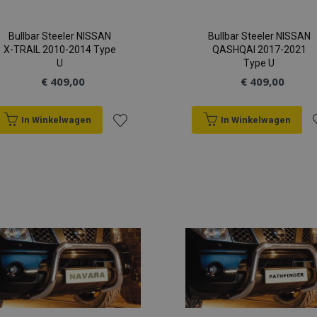
Bullbar Steeler NISSAN
Bullbar Steeler NISSAN
X-TRAIL 2010-2014 Type
QASHQAI 2017-2021
U
Type U
€ 409,00
€ 409,00
In Winkelwagen
In Winkelwagen
Voeg
V
toe
t
aan
a
verlanglijst
v