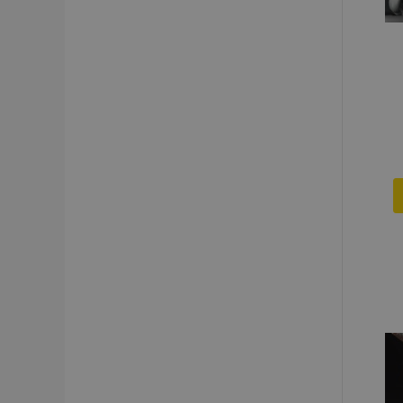
recently_compared_prod
section_data_ids
mage-cache-sessid
recently_viewed_product
PHPSESSID
recently_viewed_product
recently_compared_prod