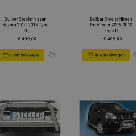
Bullbar Steeler Nissan
Bullbar Steeler Nissan
Navara 2010-2015 Type
Pathfinder 2005-2010
U
Type U
€ 409,00
€ 409,00
In Winkelwagen
In Winkelwagen
Voeg
V
toe
t
aan
a
verlanglijst
v