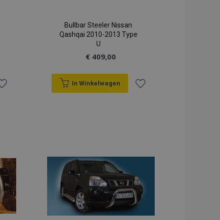
Bullbar Steeler Nissan
Qashqai 2010-2013 Type
U
€ 409,00
In Winkelwagen
oeg
Voeg
oe
toe
an
aan
erlanglijst
verlanglijst