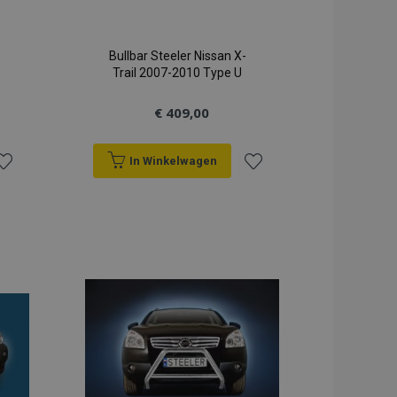
Bullbar Steeler Nissan X-
Trail 2007-2010 Type U
€ 409,00
In Winkelwagen
oeg
Voeg
oe
toe
an
aan
erlanglijst
verlanglijst