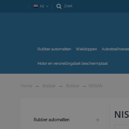
Zoek
Nl
Rubber automatten
Wieldoppen
Autostoelhoeze
Motor en versnellingsbak beschermplaat
Home
Bullbar
Bullbar
NISSAN
NI
Rubber automatten