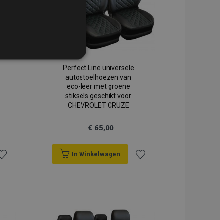
TIONEEL
Perfect Line universele
autostoelhoezen van
eco-leer met groene
stiksels geschikt voor
CHEVROLET CRUZE
website cannot be used
€ 65,00
In Winkelwagen
uctgegevens met
 vergeleken producten.
oeg
Voeg
r de Cookie-Script.com-
oe
toe
n van bezoekers te
n Cookie-Script.com is
en.
an
aan
ij in lokale opslag. Wordt