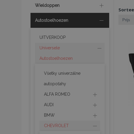
Wieldoppen
Sortee
Autostoelhoezen
UITVERKOOP
Universele
Autostoelhoezen
Všetky univerzálne
autopoťahy
ALFA ROMEO
AUDI
BMW
CHEVROLET