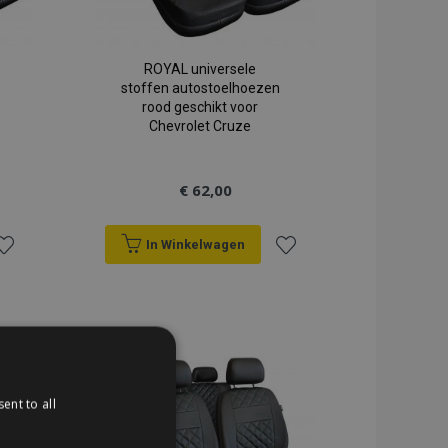
ROYAL universele
stoffen autostoelhoezen
rood geschikt voor
Chevrolet Cruze
€ 62,00
In Winkelwagen
oeg
Voeg
oe
toe
an
aan
erlanglijst
verlanglijst
ent to all