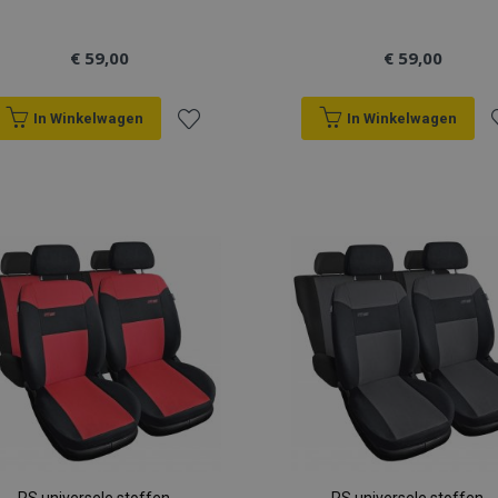
€ 59,00
€ 59,00
In Winkelwagen
In Winkelwagen
Voeg
V
toe
t
aan
a
verlanglijst
v