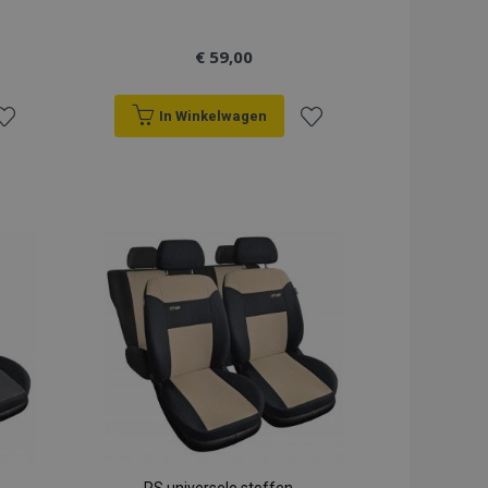
€ 59,00
In Winkelwagen
oeg
Voeg
oe
toe
an
aan
erlanglijst
verlanglijst