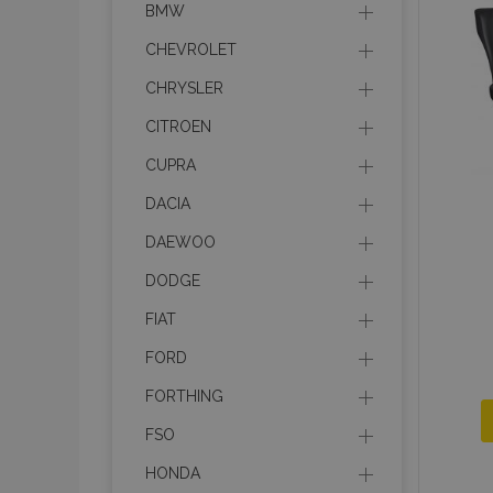
BMW
CHEVROLET
recently_compared_prod
CHRYSLER
section_data_ids
CITROEN
CUPRA
mage-cache-sessid
DACIA
DAEWOO
recently_viewed_product
DODGE
PHPSESSID
FIAT
FORD
FORTHING
FSO
recently_viewed_product
HONDA
recently_compared_prod