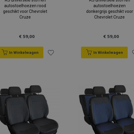
RS universele stoffen
RS universele stoffen
autostoelhoezen rood
autostoelhoezen
geschikt voor Chevrolet
donkergrijs geschikt voor
Cruze
Chevrolet Cruze
€ 59,00
€ 59,00
In Winkelwagen
In Winkelwagen
Voeg
V
toe
t
aan
a
verlanglijst
v