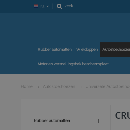
Zoek
Nl
Rubber automatten
Wieldoppen
Autostoelhoeze
Motor en versnellingsbak beschermplaat
Home
Autostoelhoezen
Universele Autostoelh
CR
Rubber automatten