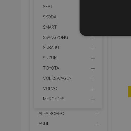
SEAT
SKODA
SMART
STR
SSANGYONG
SUBARU
SUZUKI
TOYOTA
Strictly necessary cookies
properly without strictly n
VOLKSWAGEN
Naam
VOLVO
product_data_storage
MERCEDES
CookieScriptConsent
ALFA ROMEO
AUDI
mage-translation-file-ve