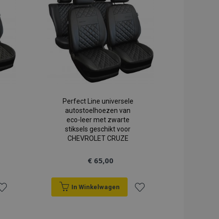
egie is geconfigureerd als
erlanglijst
verlanglijst
ant van de winkel).
ergeleken producten op
 op met betrekking tot
 zoals verlanglijst
enz.
veert het opschonen van
r de cookie wordt
licatie, ruimt de Admin
cookiewaarde in op true.
Perfect Line universele
autostoelhoezen van
elijk eerder bekeken
gatie.
eco-leer met zwarte
stiksels geschikt voor
ties op basis van de PHP-
CHEVROLET CRUZE
or algemene doeleinden die
n gebruikerssessies te
sproken een willekeurig
€ 65,00
ordt gebruikt, kan
r een goed voorbeeld is
 status voor een
In Winkelwagen
ekeken producten op voor
oeg
Voeg
t vergeleken producten.