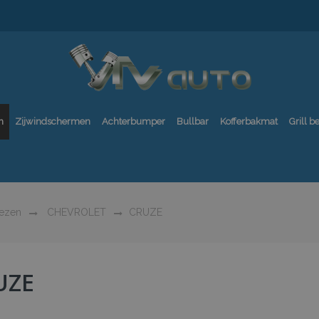
n
Zijwindschermen
Achterbumper
Bullbar
Kofferbakmat
Grill 
oezen
CHEVROLET
CRUZE
UZE