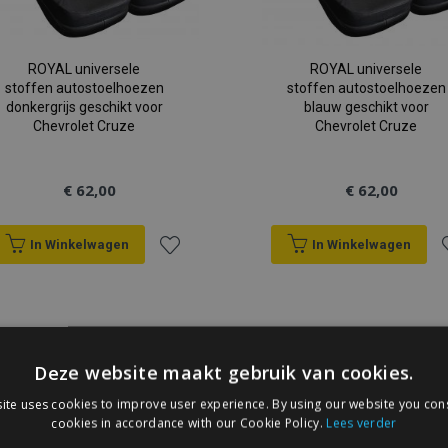
ROYAL universele
ROYAL universele
stoffen autostoelhoezen
stoffen autostoelhoezen
donkergrijs geschikt voor
blauw geschikt voor
Chevrolet Cruze
Chevrolet Cruze
€ 62,00
€ 62,00
In Winkelwagen
In Winkelwagen
Voeg
V
toe
t
aan
a
Deze website maakt gebruik van cookies.
verlanglijst
v
ite uses cookies to improve user experience. By using our website you cons
cookies in accordance with our Cookie Policy.
Lees verder