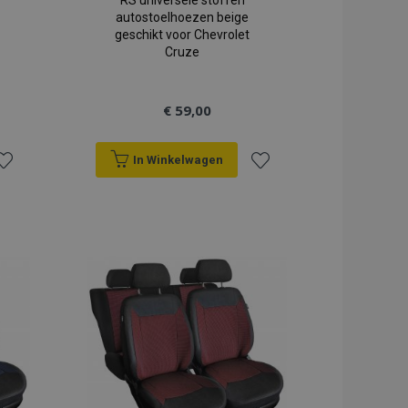
RS universele stoffen
autostoelhoezen beige
geschikt voor Chevrolet
Cruze
€ 59,00
In Winkelwagen
oeg
Voeg
oe
toe
an
aan
erlanglijst
verlanglijst