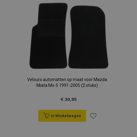
aan
verlanglijst
recently_viewed_product
Adobe Inc.
www.vtvauto.nl
recently_compared_product
Adobe Inc.
www.vtvauto.nl
Velours automatten op maat voor Mazda
X-Magento-Vary
Adobe Inc.
www.vtvauto.nl
Miata Mx-5 1991-2005 (2 stuks)
€ 30,95
In Winkelwagen
Voeg
mage-messages
Adobe Inc.
www.vtvauto.nl