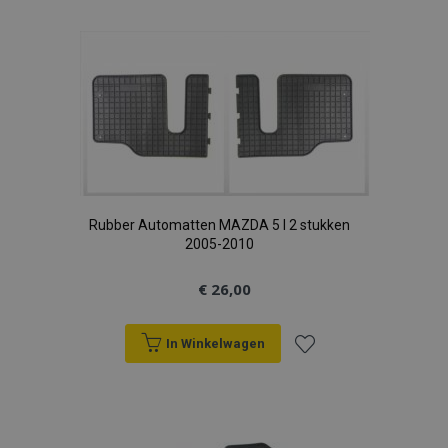
toe
aan
verlanglijst
Rubber Automatten MAZDA 5 I 2 stukken
2005-2010
€ 26,00
In Winkelwagen
Voeg
toe