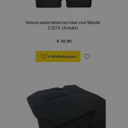
Velours automatten op maat voor Mazda
2 2015- (4 stuks)
€ 30,95
In Winkelwagen
Voeg
toe
aan
verlanglijst