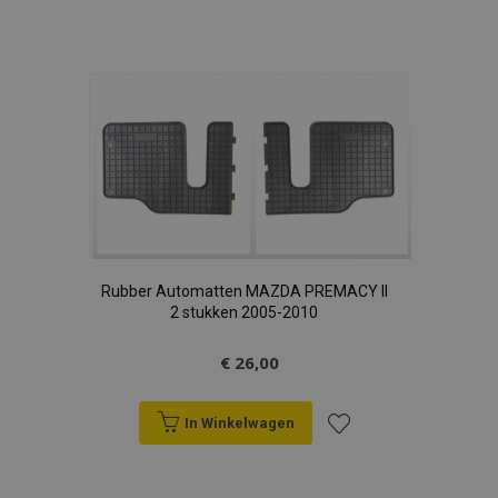
Voeg
toe
aan
verlanglijst
Rubber Automatten MAZDA PREMACY II
2 stukken 2005-2010
€ 26,00
In Winkelwagen
Voeg