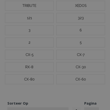
TRIBUTE
XEDOS
121
323
3
6
2
5
CX-5
CX-7
RX-8
CX-30
CX-80
CX-60
Sorteer Op
Pagina