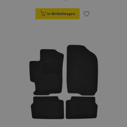
In Winkelwagen
Voeg
toe
aan
verlanglijst