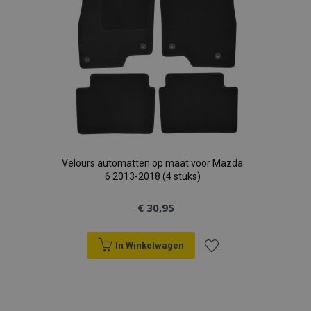
section_data_ids
Adobe Inc.
www.vtvauto.nl
mage-cache-sessid
Adobe Inc.
www.vtvauto.nl
Velours automatten op maat voor Mazda
6 2013-2018 (4 stuks)
recently_viewed_product_previous
Adobe Inc.
www.vtvauto.nl
€ 30,95
PHPSESSID
PHP.net
.vtvauto.nl
In Winkelwagen
Voeg
toe