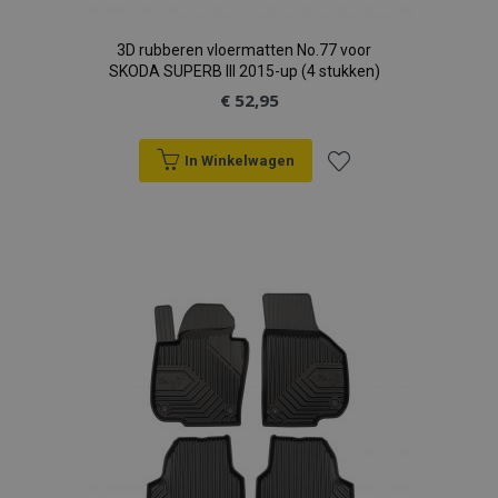
3D rubberen vloermatten No.77 voor
SKODA SUPERB III 2015-up (4 stukken)
€ 52,95
In Winkelwagen
Voeg
recently_viewed_product
Adobe Inc.
toe
www.vtvauto.nl
aan
recently_compared_product
Adobe Inc.
www.vtvauto.nl
verlanglijst
X-Magento-Vary
Adobe Inc.
www.vtvauto.nl