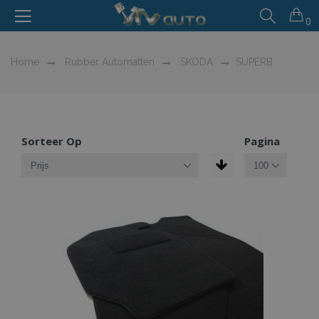
0
Home
Rubber Automatten
SKODA
SUPERB
Sorteer Op
Pagina