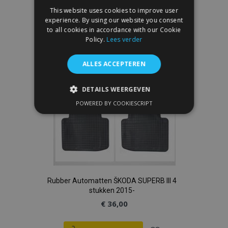
toe
This website uses cookies to improve user
experience. By using our website you consent
aan
to all cookies in accordance with our Cookie
Policy.
Lees verder
verlanglijst
ALLES ACCEPTEREN
DETAILS WEERGEVEN
POWERED BY COOKIESCRIPT
STRIKT NOODZAKELIJK
PRESTATIE
TARGETING
FUNCTIONEEL
Rubber Automatten ŠKODA SUPERB III 4
stukken 2015-
Strikt noodzakelijk
Prestatie
€ 36,00
Targeting
Functioneel