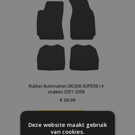
verlanglijst
Rubber Automatten SKODA SUPERB I 4
stukken 2001-2008
€ 36,00
In Winkelwagen
Deze website maakt gebruik
Voeg
van cookies.