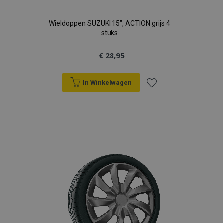
Wieldoppen SUZUKI 15", ACTION grijs 4
stuks
€ 28,95
In Winkelwagen
Voeg
toe
aan
verlanglijst