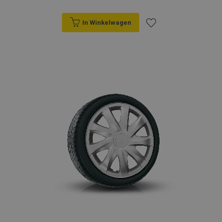
In Winkelwagen
Voeg
toe
aan
verlanglijst