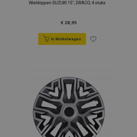
Wieldoppen SUZUKI 15", DRACO, 4 stuks
€ 28,95
In Winkelwagen
Voeg
toe
aan
verlanglijst