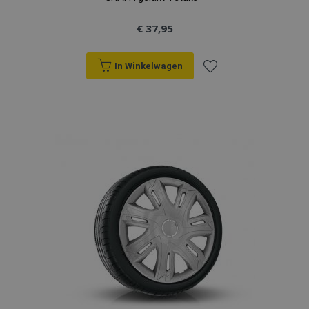
€ 37,95
In Winkelwagen
Voeg
toe
aan
verlanglijst