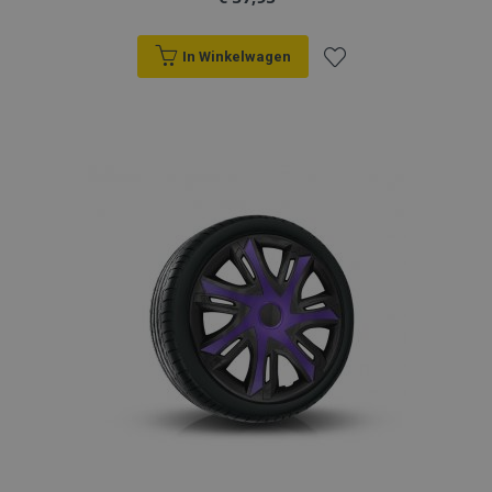
In Winkelwagen
Voeg
toe
aan
verlanglijst