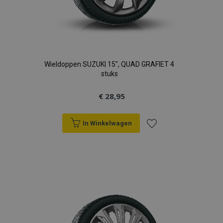
Wieldoppen SUZUKI 15", QUAD GRAFIET 4
stuks
€ 28,95
In Winkelwagen
Voeg
toe
aan
verlanglijst