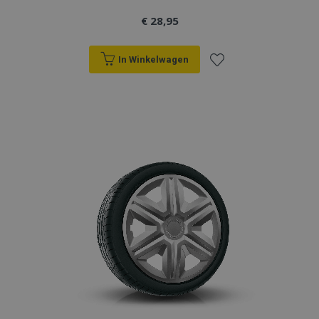
€ 28,95
In Winkelwagen
Voeg
toe
aan
verlanglijst