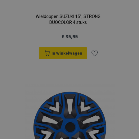
Wieldoppen SUZUKI 15", STRONG
DUOCOLOR 4 stuks
€ 35,95
recently_viewed_product
Adobe Inc.
www.vtvauto.nl
In Winkelwagen
recently_compared_product
Adobe Inc.
Voeg
www.vtvauto.nl
toe
X-Magento-Vary
Adobe Inc.
www.vtvauto.nl
aan
verlanglijst
mage-messages
Adobe Inc.
www.vtvauto.nl