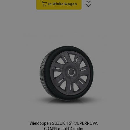
In Winkelwagen
Voeg
toe
aan
verlanglijst
Wieldoppen SUZUKI 15", SUPERNOVA
GRAFFI gelakt 4 stuks