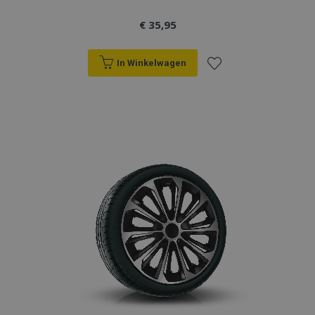
section_data_ids
Adobe Inc.
www.vtvauto.nl
€ 35,95
In Winkelwagen
mage-cache-sessid
Adobe Inc.
Voeg
www.vtvauto.nl
toe
aan
verlanglijst
recently_viewed_product_previous
Adobe Inc.
www.vtvauto.nl
PHPSESSID
PHP.net
.vtvauto.nl