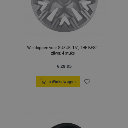
Wieldoppen voor SUZUKI 15", THE BEST
zilver, 4 stuks
€ 28,95
In Winkelwagen
Voeg
toe
aan
verlanglijst