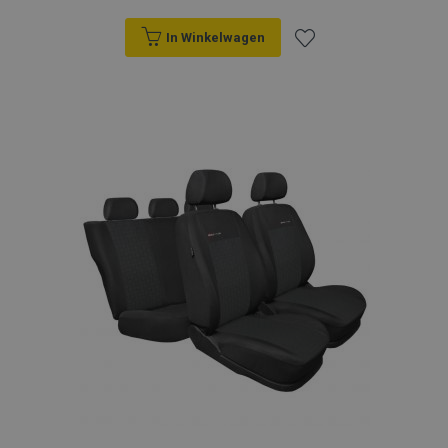
In Winkelwagen
Voeg
toe
aan
verlanglijst