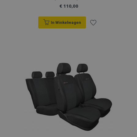
€ 110,00
In Winkelwagen
Voeg
toe
aan
verlanglijst