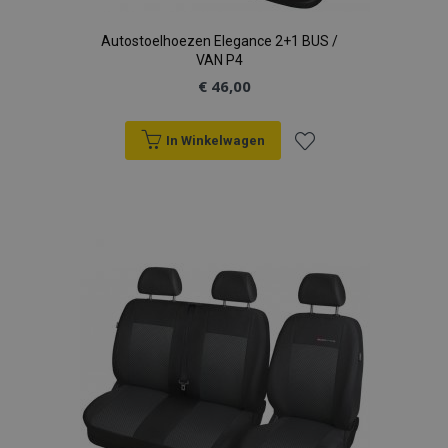
Autostoelhoezen Elegance 2+1 BUS /
VAN P4
€ 46,00
In Winkelwagen
Voeg
toe
aan
verlanglijst