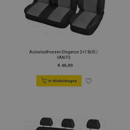
Autostoelhoezen Elegance 2+1 BUS /
VAN P2
€ 46,00
In Winkelwagen
Voeg
toe
aan
verlanglijst