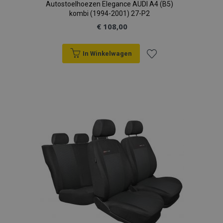
Autostoelhoezen Elegance AUDI A4 (B5)
kombi (1994-2001) 27-P2
€ 108,00
In Winkelwagen
Voeg
toe
aan
verlanglijst