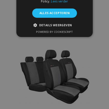
Policy.
Lees verder
€ 107,00
ALLES ACCEPTEREN
In Winkelwagen
DETAILS WEERGEVEN
Voeg
POWERED BY COOKIESCRIPT
STRIKT NOODZAKELIJK
toe
PRESTATIE
TARGETING
aan
FUNCTIONEEL
verlanglijst
Strikt noodzakelijk
Prestatie
Targeting
Functioneel
Strictly necessary cookies allow core website
functionality such as user login and account
management. The website cannot be used
properly without strictly necessary cookies.