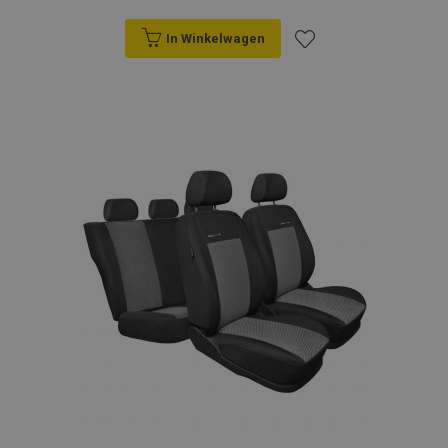
In Winkelwagen
Voeg
toe
aan
verlanglijst