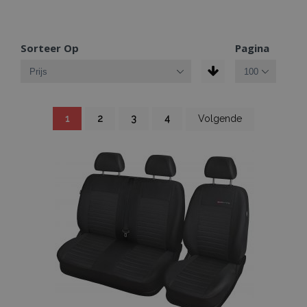
Sorteer Op
Pagina
Pagina
U
Pagina
Pagina
Pagina
Pagina
1
2
3
4
Volgende
lees
momenteel
pagina