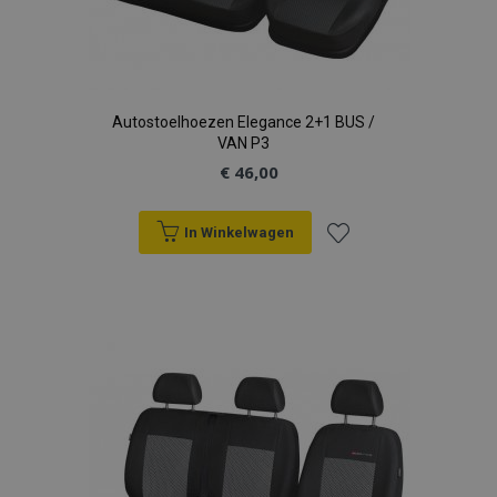
Autostoelhoezen Elegance 2+1 BUS /
VAN P3
€ 46,00
In Winkelwagen
Voeg
toe
aan
verlanglijst