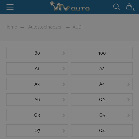
0
Home
Autostoelhoezen
AUDI
80
100
A1
A2
A3
A4
A6
Q2
Q3
Q5
Q7
Q4