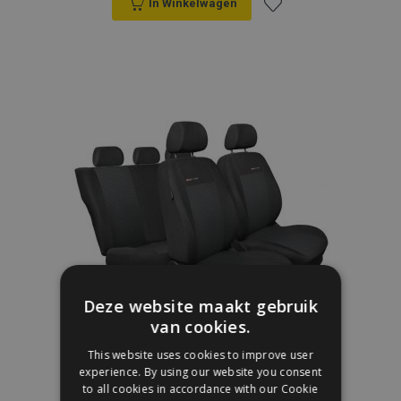
In Winkelwagen
Voeg
toe
aan
verlanglijst
Deze website maakt gebruik
van cookies.
This website uses cookies to improve user
experience. By using our website you consent
Autostoelhoezen Elegance AUDI A4 (B6),
to all cookies in accordance with our Cookie
Sedan/Kombi (2000-2004) 201-P3