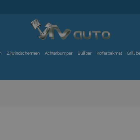
n
Zijwindschermen
Achterbumper
Bullbar
Kofferbakmat
Grill 