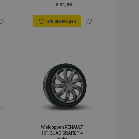
€ 31,95
In Winkelwagen
oeg
Voeg
oe
toe
an
aan
erlanglijst
verlanglijst
Wieldoppen RENAULT
16", QUAD GRAFIET 4