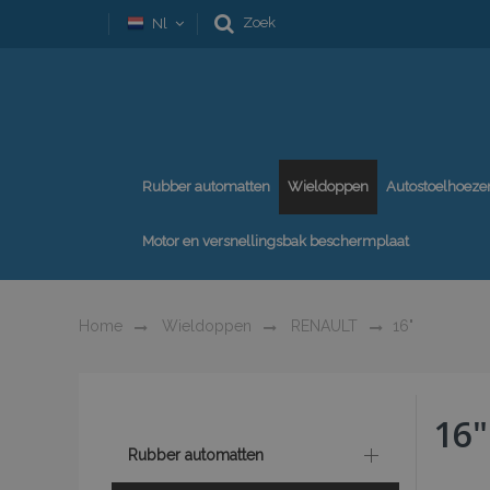
Zoek
Nl
Rubber automatten
Wieldoppen
Autostoelhoeze
Motor en versnellingsbak beschermplaat
Home
Wieldoppen
RENAULT
16"
16"
Rubber automatten