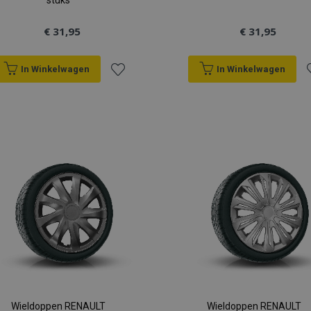
stuks
€ 31,95
€ 31,95
In Winkelwagen
In Winkelwagen
Voeg
V
toe
t
aan
a
verlanglijst
v
Wieldoppen RENAULT
Wieldoppen RENAULT