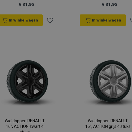
€ 31,95
€ 31,95
In Winkelwagen
In Winkelwagen
Voeg
V
toe
t
aan
a
verlanglijst
v
Wieldoppen RENAULT
Wieldoppen RENAULT
16", ACTION zwart 4
16", ACTION grijs 4 stuks