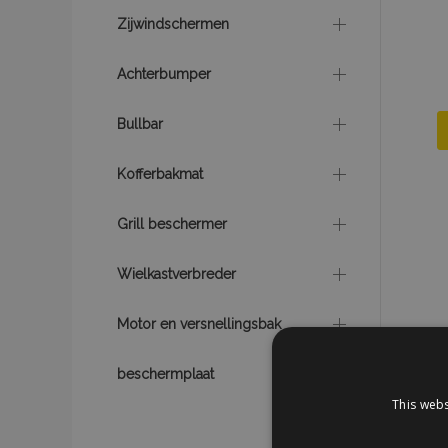
Zijwindschermen
Achterbumper
Bullbar
Kofferbakmat
Grill beschermer
Wielkastverbreder
Motor en versnellingsbak
beschermplaat
This webs