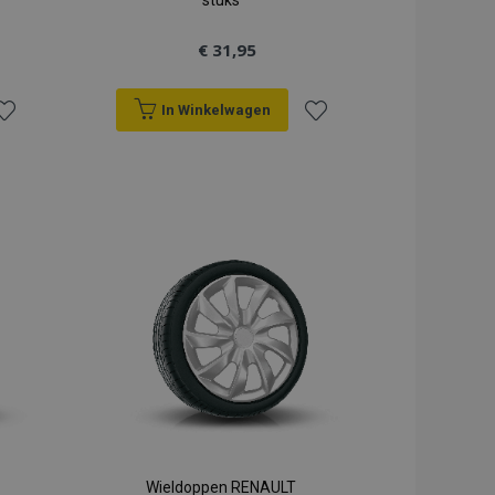
stuks
€ 31,95
In Winkelwagen
oeg
Voeg
oe
toe
an
aan
erlanglijst
verlanglijst
Wieldoppen RENAULT