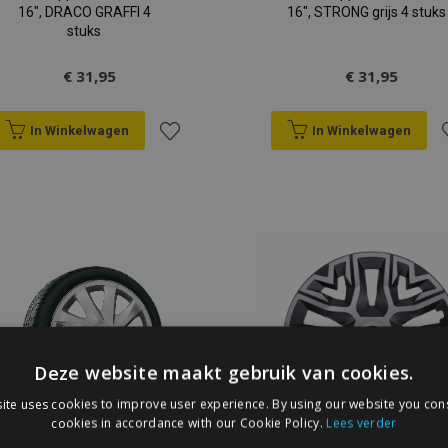
16", DRACO GRAFFI 4
16", STRONG grijs 4 stuks
stuks
€ 31,95
€ 31,95
In Winkelwagen
In Winkelwagen
Voeg
V
toe
t
aan
a
verlanglijst
v
Deze website maakt gebruik van cookies.
ite uses cookies to improve user experience. By using our website you cons
cookies in accordance with our Cookie Policy.
Lees verder