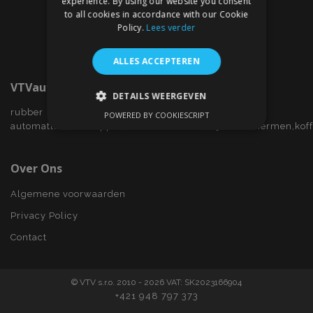
experience. By using our website you consent
to all cookies in accordance with our Cookie
Policy.
Lees verder
ALLES ACCEPTEREN
VTVauto.nl
DETAILS WEERGEVEN
rubber
POWERED BY COOKIESCRIPT
STRIKT NOODZAKELIJK
automatten,wieldoppen,autostoelhoezen,zijwindschermen,kof
PRESTATIE
TARGETING
Over Ons
FUNCTIONEEL
Algemene voorwaarden
Privacy Policy
Contact
Strikt noodzakelijk
Prestatie
Targeting
Functioneel
© VTV s.r.o. 2010 - 2026 VAT: SK2023166904
Strictly necessary cookies allow core website
+421 948 797 373
functionality such as user login and account
management. The website cannot be used