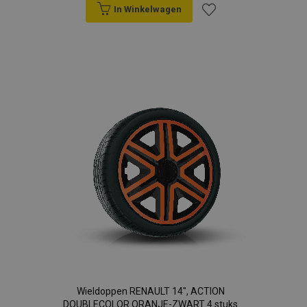
In Winkelwagen
Voeg
toe
aan
verlanglijst
Wieldoppen RENAULT 14", ACTION
DOUBLECOLOR ORANJE-ZWART 4 stuks