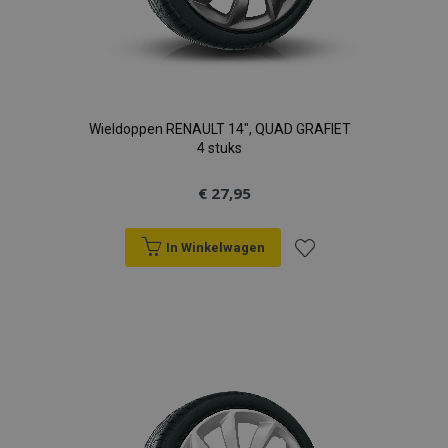
Wieldoppen RENAULT 14", QUAD GRAFIET
4 stuks
€ 27,95
In Winkelwagen
Voeg
toe
aan
verlanglijst