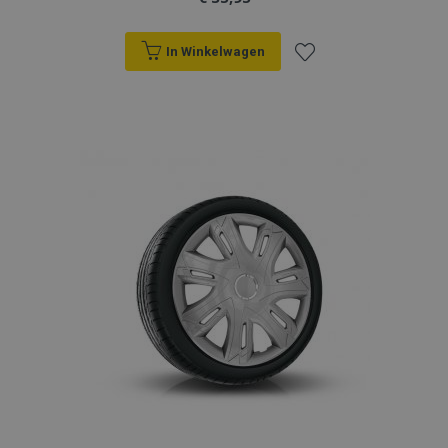
In Winkelwagen
Voeg
toe
aan
verlanglijst