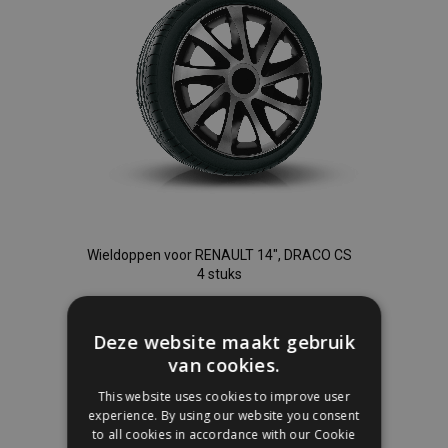
Wieldoppen voor RENAULT 14", DRACO CS
4 stuks
€ 33,95
Deze website maakt gebruik
van cookies.
In Winkelwagen
This website uses cookies to improve user
Voeg
experience. By using our website you consent
to all cookies in accordance with our Cookie