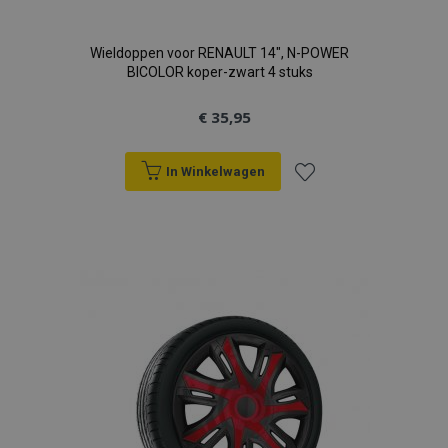
Wieldoppen voor RENAULT 14", N-POWER
BICOLOR koper-zwart 4 stuks
€ 35,95
recently_viewed_product
Adobe Inc.
www.vtvauto.nl
In Winkelwagen
recently_compared_product
Adobe Inc.
Voeg
www.vtvauto.nl
toe
X-Magento-Vary
Adobe Inc.
www.vtvauto.nl
aan
verlanglijst
mage-messages
Adobe Inc.
www.vtvauto.nl