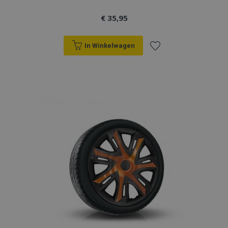
section_data_ids
Adobe Inc.
www.vtvauto.nl
€ 35,95
In Winkelwagen
mage-cache-sessid
Adobe Inc.
Voeg
www.vtvauto.nl
toe
aan
verlanglijst
recently_viewed_product_previous
Adobe Inc.
www.vtvauto.nl
PHPSESSID
PHP.net
.vtvauto.nl