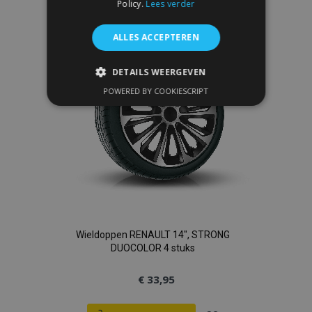
toe
Policy.
Lees verder
aan
ALLES ACCEPTEREN
verlanglijst
DETAILS WEERGEVEN
POWERED BY COOKIESCRIPT
STRIKT NOODZAKELIJK
PRESTATIE
TARGETING
FUNCTIONEEL
Strikt noodzakelijk
Prestatie
Wieldoppen RENAULT 14", STRONG
Targeting
Functioneel
DUOCOLOR 4 stuks
Strictly necessary cookies allow core website
functionality such as user login and account
€ 33,95
management. The website cannot be used
properly without strictly necessary cookies.