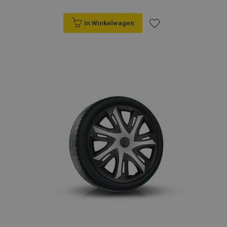
In Winkelwagen
Voeg
toe
aan
verlanglijst