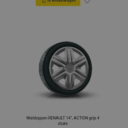
In Winkelwagen
Voeg
toe
aan
verlanglijst
Wieldoppen RENAULT 14", ACTION grijs 4
stuks