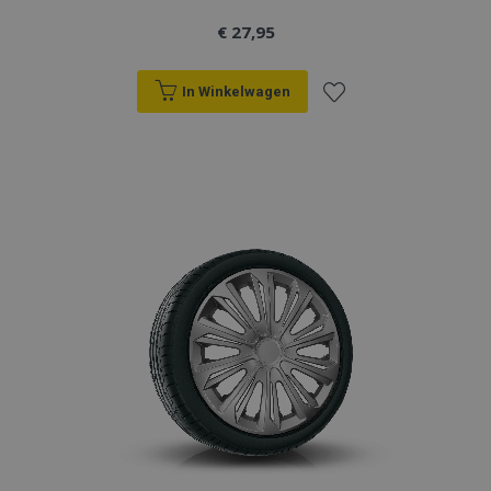
€ 27,95
In Winkelwagen
Voeg
toe
aan
verlanglijst