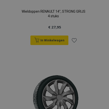
Wieldoppen RENAULT 14", STRONG GRIJS
4 stuks
€ 27,95
In Winkelwagen
Voeg
toe
aan
verlanglijst