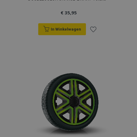
€ 35,95
In Winkelwagen
Voeg
toe
aan
verlanglijst