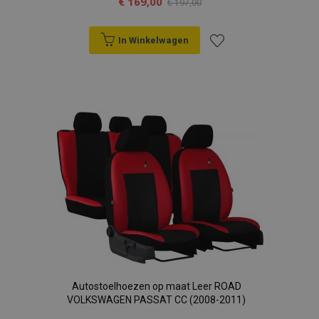
€ 169,00
€ 197,00
In Winkelwagen
Voeg
toe
aan
verlanglijst
Autostoelhoezen op maat Leer ROAD
VOLKSWAGEN PASSAT CC (2008-2011)