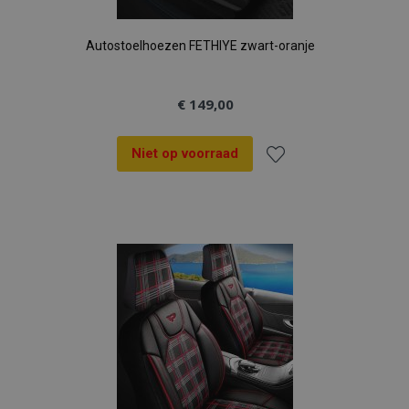
Autostoelhoezen FETHIYE zwart-oranje
€ 149,00
Niet op voorraad
Voeg
toe
aan
verlanglijst