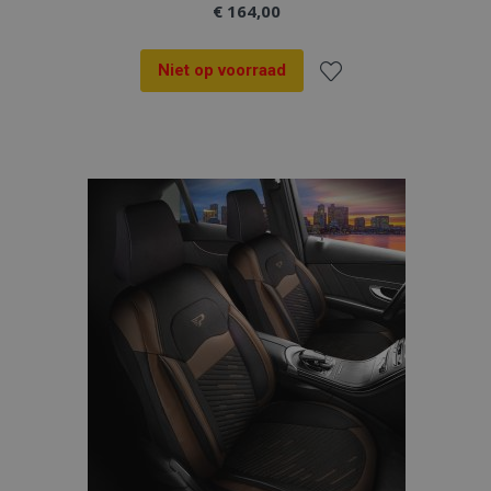
€ 164,00
Niet op voorraad
Voeg
toe
aan
verlanglijst