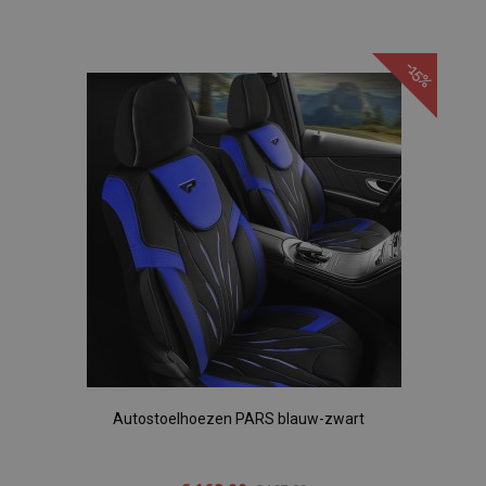
Voeg
toe
-15%
aan
verlanglijst
Autostoelhoezen PARS blauw-zwart