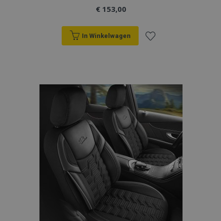
€ 153,00
In Winkelwagen
Voeg
recently_viewed_product
Adobe Inc.
toe
www.vtvauto.nl
aan
recently_compared_product
Adobe Inc.
www.vtvauto.nl
verlanglijst
X-Magento-Vary
Adobe Inc.
www.vtvauto.nl
mage-messages
Adobe Inc.
www.vtvauto.nl