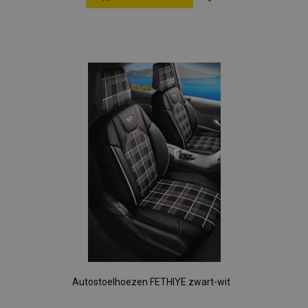
Voeg
toe
aan
verlanglijst
Autostoelhoezen FETHIYE zwart-wit