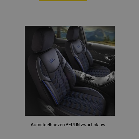
section_data_ids
Adobe Inc.
Voeg
www.vtvauto.nl
toe
aan
mage-cache-sessid
Adobe Inc.
www.vtvauto.nl
verlanglijst
recently_viewed_product_previous
Adobe Inc.
www.vtvauto.nl
PHPSESSID
PHP.net
.vtvauto.nl
Autostoelhoezen BERLIN zwart-blauw