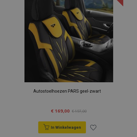
verlanglijst
Autostoelhoezen PARS geel-zwart
€ 169,00
€ 197,00
In Winkelwagen