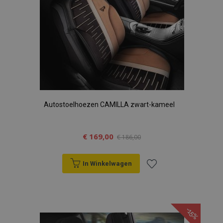
Autostoelhoezen CAMILLA zwart-kameel
€ 169,00
€ 186,00
In Winkelwagen
Voeg
toe
-15%
aan