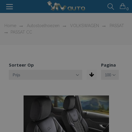
0
Home
Autostoelhoezen
VOLKSWAGEN
PASSAT
PASSAT CC
Sorteer Op
Pagina