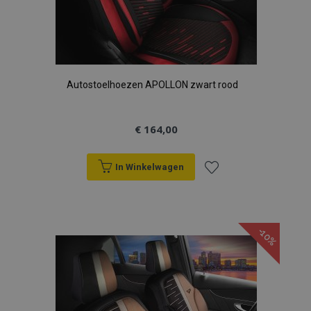
Autostoelhoezen APOLLON zwart rood
€ 164,00
In Winkelwagen
Voeg
toe
-10%
aan
verlanglijst