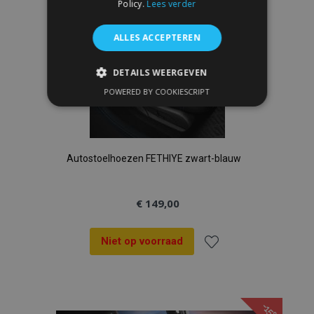
Policy.
Lees verder
ALLES ACCEPTEREN
DETAILS WEERGEVEN
POWERED BY COOKIESCRIPT
STRIKT NOODZAKELIJK
PRESTATIE
TARGETING
FUNCTIONEEL
Autostoelhoezen FETHIYE zwart-blauw
€ 149,00
Strikt noodzakelijk
Prestatie
Targeting
Functioneel
Niet op voorraad
Voeg
Strictly necessary cookies allow core website
functionality such as user login and account
management. The website cannot be used
toe
properly without strictly necessary cookies.
-15%