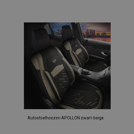
Voeg
toe
aan
verlanglijst
Autostoelhoezen APOLLON zwart-beige