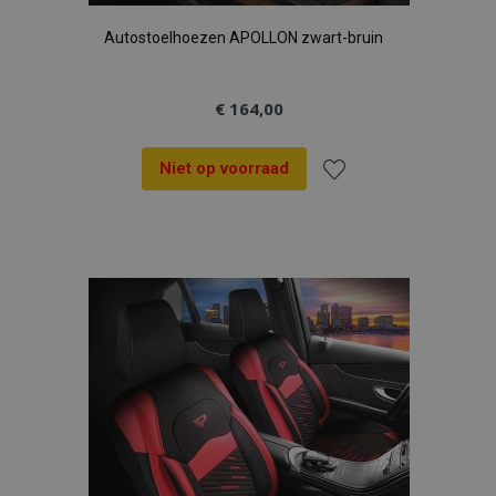
Autostoelhoezen APOLLON zwart-bruin
€ 164,00
Niet op voorraad
Voeg
toe
aan
verlanglijst