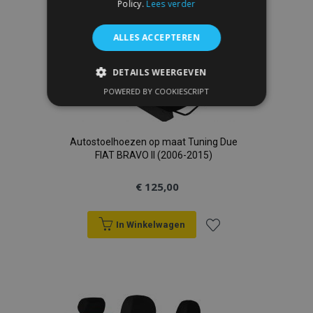
Policy.
Lees verder
verlanglijst
ALLES ACCEPTEREN
DETAILS WEERGEVEN
POWERED BY COOKIESCRIPT
STRIKT NOODZAKELIJK
PRESTATIE
TARGETING
Autostoelhoezen op maat Tuning Due
FUNCTIONEEL
FIAT BRAVO II (2006-2015)
€ 125,00
Strikt noodzakelijk
Prestatie
In Winkelwagen
Targeting
Functioneel
Voeg
Strictly necessary cookies allow core website
toe
functionality such as user login and account
management. The website cannot be used
properly without strictly necessary cookies.
aan