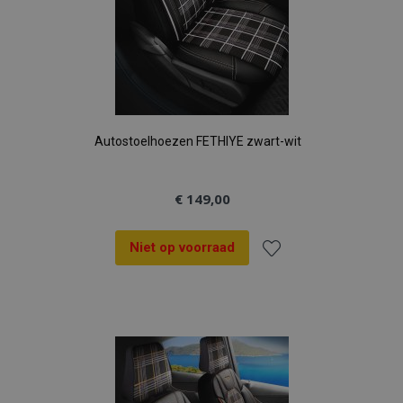
Autostoelhoezen FETHIYE zwart-wit
€ 149,00
Niet op voorraad
Voeg
toe
aan
verlanglijst