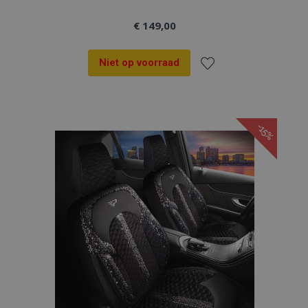
€ 149,00
Niet op voorraad
Voeg
toe
-15%
aan
verlanglijst