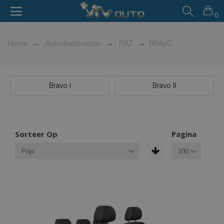
0
Home
Autostoelhoezen
FIAT
BRAVO
Bravo I
Bravo II
Sorteer Op
Pagina