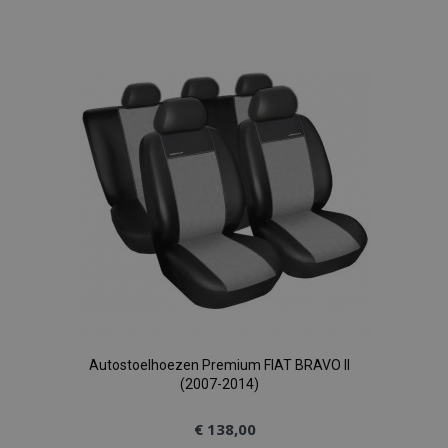
toe
aan
verlanglijst
recently_viewed_product
Adobe Inc.
www.vtvauto.nl
recently_compared_product
Adobe Inc.
www.vtvauto.nl
X-Magento-Vary
Adobe Inc.
www.vtvauto.nl
Autostoelhoezen Premium FIAT BRAVO II
(2007-2014)
€ 138,00
mage-messages
Adobe Inc.
www.vtvauto.nl