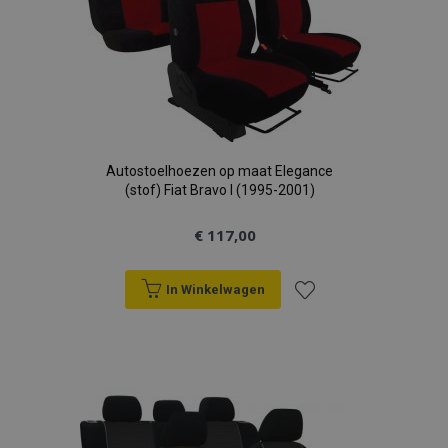
Autostoelhoezen op maat Elegance
(stof) Fiat Bravo I (1995-2001)
€ 117,00
In Winkelwagen
Voeg
toe
aan
verlanglijst