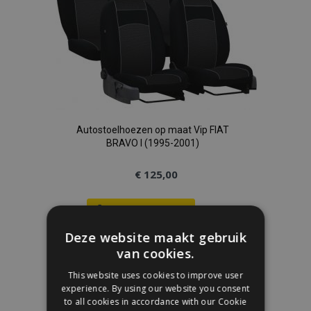
Autostoelhoezen op maat Vip FIAT
BRAVO I (1995-2001)
€ 125,00
In Winkelwagen
Deze website maakt gebruik
Voeg
van cookies.
toe
This website uses cookies to improve user
experience. By using our website you consent
aan
to all cookies in accordance with our Cookie