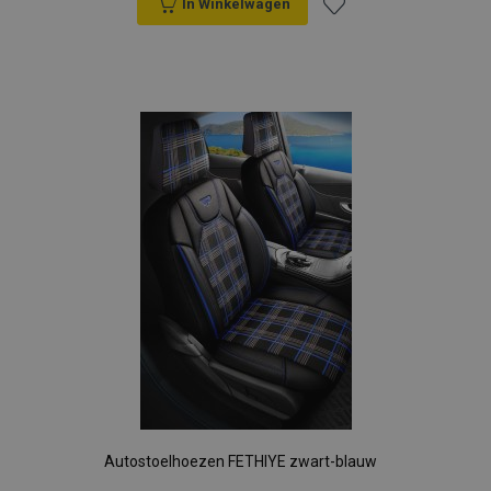
In Winkelwagen
Voeg
toe
aan
verlanglijst
Autostoelhoezen FETHIYE zwart-blauw