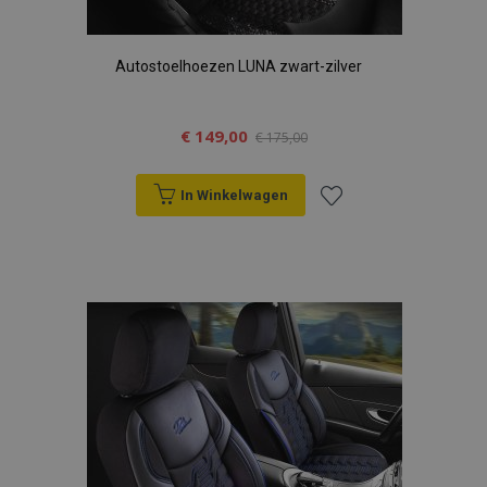
Autostoelhoezen LUNA zwart-zilver
€ 149,00
€ 175,00
In Winkelwagen
Voeg
toe
aan
verlanglijst