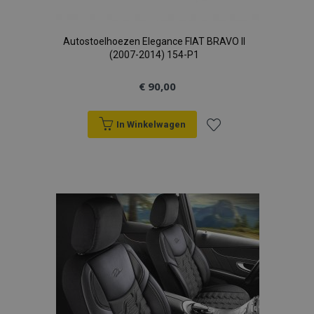
Autostoelhoezen Elegance FIAT BRAVO II
(2007-2014) 154-P1
€ 90,00
In Winkelwagen
Voeg
toe
aan
verlanglijst