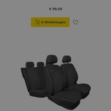
€ 90,00
In Winkelwagen
Voeg
toe
aan
verlanglijst