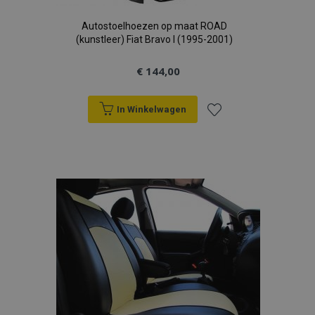
Autostoelhoezen op maat ROAD
(kunstleer) Fiat Bravo I (1995-2001)
€ 144,00
In Winkelwagen
Voeg
toe
aan
verlanglijst