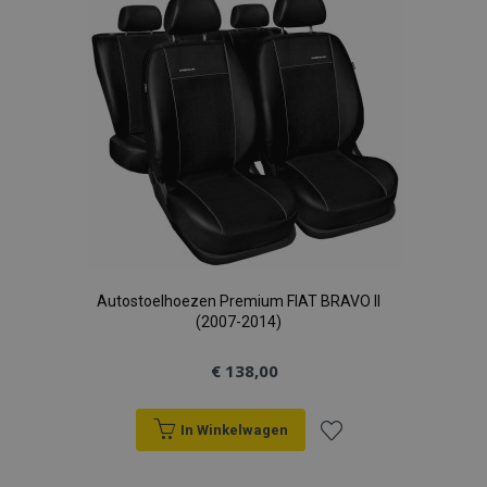
aan
section_data_ids
Adobe Inc.
www.vtvauto.nl
verlanglijst
mage-cache-sessid
Adobe Inc.
www.vtvauto.nl
recently_viewed_product_previous
Adobe Inc.
www.vtvauto.nl
Autostoelhoezen Premium FIAT BRAVO II
(2007-2014)
PHPSESSID
PHP.net
€ 138,00
.vtvauto.nl
In Winkelwagen
Voeg