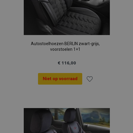
Autostoelhoezen BERLIN zwart-grijs,
voorstoelen 1+1
€ 116,00
Niet op voorraad
Voeg
toe
aan
verlanglijst