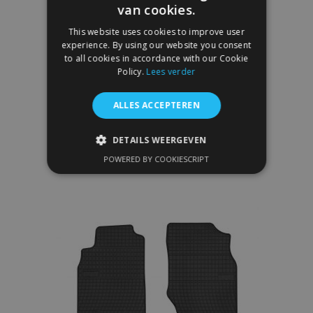
van cookies.
This website uses cookies to improve user
experience. By using our website you consent
to all cookies in accordance with our Cookie
Velours automatten op maat voor Nissan
Policy.
Lees verder
Almera N15 1995-1999 (4 stuks)
€ 30,95
ALLES ACCEPTEREN
In Winkelwagen
DETAILS WEERGEVEN
POWERED BY COOKIESCRIPT
Voeg
STRIKT NOODZAKELIJK
toe
PRESTATIE
TARGETING
aan
FUNCTIONEEL
verlanglijst
Strikt noodzakelijk
Prestatie
Targeting
Functioneel