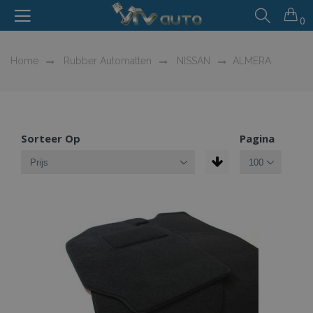
0
Home
Rubber Automatten
NISSAN
ALMERA
Sorteer Op
Pagina