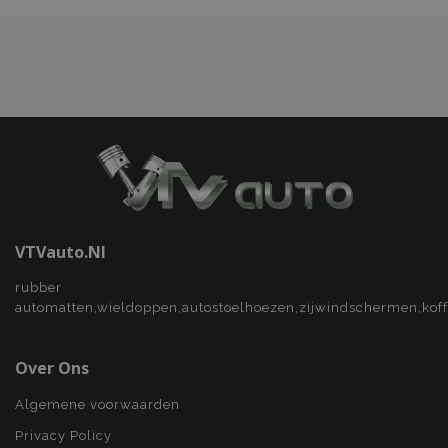
Google Privacy Policy
recently_compared_product_previous
Adobe Inc.
www.vtvauto.nl
section_data_ids
Adobe Inc.
www.vtvauto.nl
mage-cache-sessid
Adobe Inc.
www.vtvauto.nl
VTVauto.nl
rubber
automatten,wieldoppen,autostoelhoezen,zijwindschermen,kof
recently_viewed_product_previous
Adobe Inc.
Over Ons
www.vtvauto.nl
Algemene voorwaarden
PHPSESSID
PHP.net
Privacy Policy
.vtvauto.nl