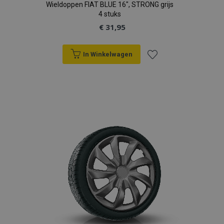
Wieldoppen FIAT BLUE 16", STRONG grijs
4 stuks
€ 31,95
In Winkelwagen
Voeg
toe
aan
verlanglijst