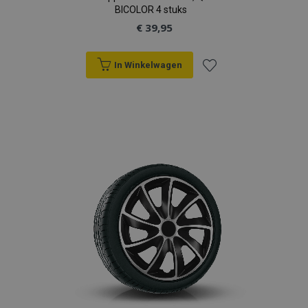
BICOLOR 4 stuks
€ 39,95
In Winkelwagen
Voeg
toe
aan
verlanglijst