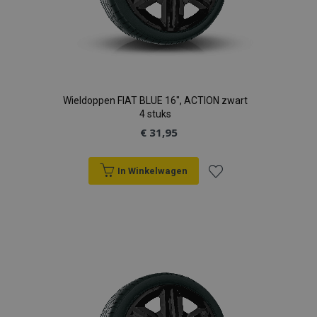
Wieldoppen FIAT BLUE 16", ACTION zwart
4 stuks
€ 31,95
In Winkelwagen
Voeg
toe
aan
verlanglijst