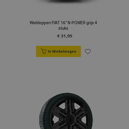
Wieldoppen FIAT 16" N-POWER grijs 4
stuks
€ 31,95
In Winkelwagen
Voeg
toe
aan
verlanglijst