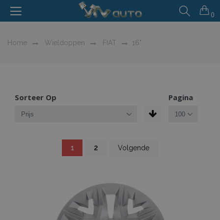
0
Home
Wieldoppen
FIAT
16"
Sorteer Op
Pagina
Pagina
U
Pagina
Pagina
1
2
Volgende
lees
momenteel
pagina