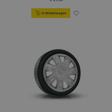
In Winkelwagen
Voeg
toe
aan
verlanglijst