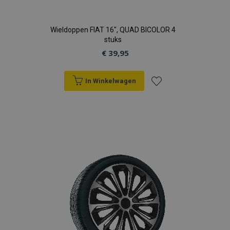
Wieldoppen FIAT 16", QUAD BICOLOR 4
stuks
€ 39,95
In Winkelwagen
Voeg
toe
aan
verlanglijst