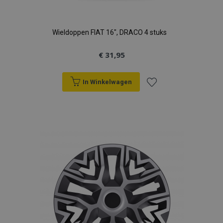
Wieldoppen FIAT 16", DRACO 4 stuks
€ 31,95
In Winkelwagen
Voeg
toe
aan
verlanglijst