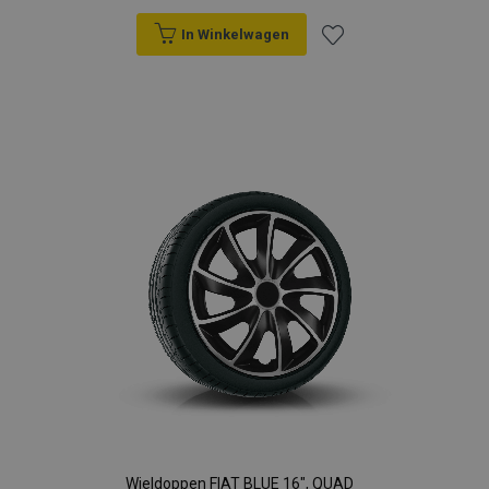
In Winkelwagen
Voeg
toe
aan
verlanglijst
Wieldoppen FIAT BLUE 16", QUAD