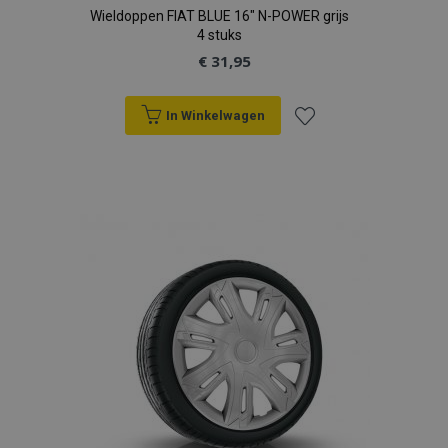
Wieldoppen FIAT BLUE 16" N-POWER grijs
4 stuks
€ 31,95
In Winkelwagen
Voeg
toe
aan
verlanglijst