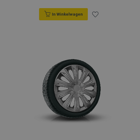
In Winkelwagen
Voeg
toe
aan
verlanglijst