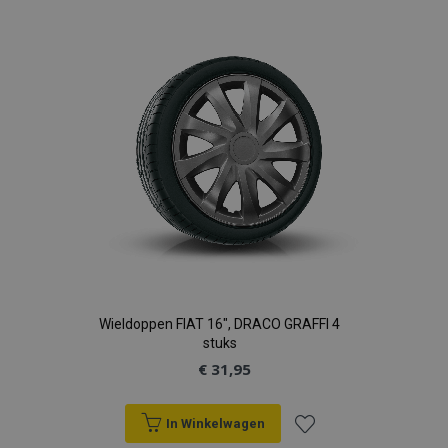
aan
verlanglijst
recently_viewed_product
Adobe Inc.
www.vtvauto.nl
recently_compared_product
Adobe Inc.
www.vtvauto.nl
X-Magento-Vary
Adobe Inc.
www.vtvauto.nl
Wieldoppen FIAT 16", DRACO GRAFFI 4
stuks
€ 31,95
In Winkelwagen
mage-messages
Adobe Inc.
www.vtvauto.nl