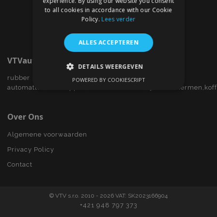
experience. By using our website you consent
to all cookies in accordance with our Cookie
Policy.
Lees verder
ALLES ACCEPTEREN
VTVauto.nl
DETAILS WEERGEVEN
rubber
POWERED BY COOKIESCRIPT
STRIKT NOODZAKELIJK
automatten,wieldoppen,autostoelhoezen,zijwindschermen,kof
PRESTATIE
TARGETING
Over Ons
FUNCTIONEEL
Algemene voorwaarden
Privacy Policy
Contact
Strikt noodzakelijk
Prestatie
Targeting
Functioneel
© VTV s.r.o. 2010 - 2026 VAT: SK2023166904
Strictly necessary cookies allow core website
+421 948 797 373
functionality such as user login and account
management. The website cannot be used