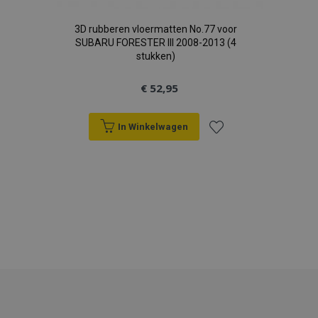
3D rubberen vloermatten No.77 voor
SUBARU FORESTER III 2008-2013 (4
stukken)
€ 52,95
In Winkelwagen
Voeg
toe
aan
verlanglijst