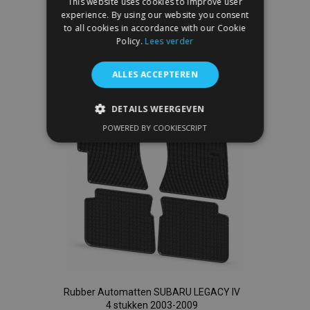
This website uses cookies to improve user
In Winkelwagen
experience. By using our website you consent
Voeg
to all cookies in accordance with our Cookie
Policy.
Lees verder
toe
ALLES ACCEPTEREN
aan
verlanglijst
DETAILS WEERGEVEN
POWERED BY COOKIESCRIPT
STRIKT NOODZAKELIJK
PRESTATIE
TARGETING
FUNCTIONEEL
Strikt noodzakelijk
Prestatie
Targeting
Functioneel
Rubber Automatten SUBARU LEGACY IV
Strictly necessary cookies allow core website
4 stukken 2003-2009