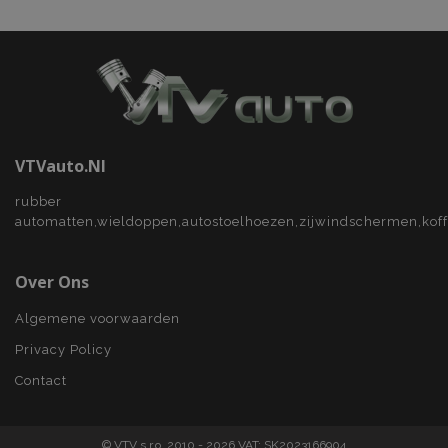
VTVauto.nl
rubber
automatten,wieldoppen,autostoelhoezen,zijwindschermen,kof
Over Ons
Algemene voorwaarden
Privacy Policy
Contact
© VTV s.r.o. 2010 - 2026 VAT: SK2023166904