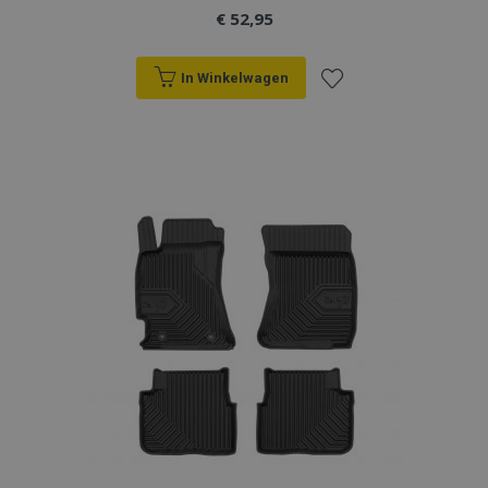
€ 52,95
In Winkelwagen
Voeg
toe
aan
verlanglijst