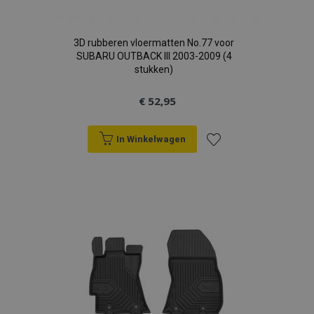
3D rubberen vloermatten No.77 voor
SUBARU OUTBACK III 2003-2009 (4
stukken)
€ 52,95
In Winkelwagen
Voeg
toe
aan
verlanglijst