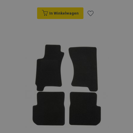
In Winkelwagen
Voeg
toe
aan
verlanglijst