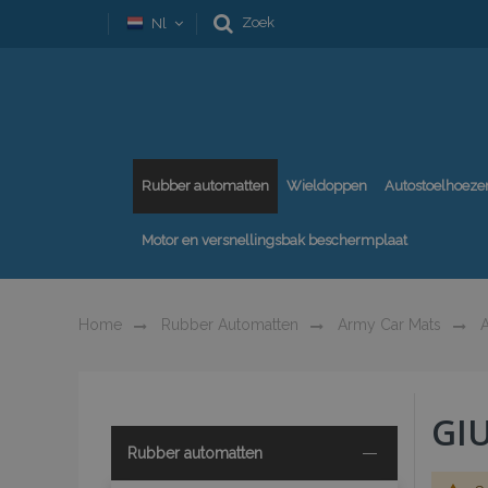
Zoek
Nl
Rubber automatten
Wieldoppen
Autostoelhoeze
Motor en versnellingsbak beschermplaat
Home
Rubber Automatten
Army Car Mats
A
GI
Rubber automatten