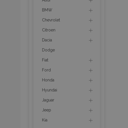
Audi
BMW
recently_compared_prod
Chevrolet
section_data_ids
Citroen
Dacia
mage-cache-sessid
Dodge
Fiat
recently_viewed_product
Ford
PHPSESSID
Honda
Hyundai
Jaguar
Jeep
recently_viewed_product
Kia
recently_compared_prod