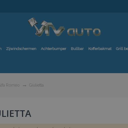
n
Zijwindschermen
Achterbumper
Bullbar
Kofferbakmat
Grill 
lfa Romeo
Giulietta
ULIETTA