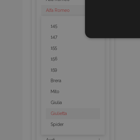
Alfa Romeo
145
STR
147
155
156
159
Strictly necessary cookies
properly without strictly n
Brera
Mito
Naam
Giulia
product_data_storage
Giulietta
CookieScriptConsent
Spider
mage-translation-file-ve