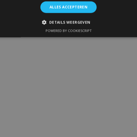
ALLES ACCEPTEREN
DETAILS WEERGEVEN
POWERED BY COOKIESCRIPT
IKT NOODZAKELIJK
PRESTATIE
TARGETING
FUNC
Strikt noodzakelijk
Prestatie
Targeting
Functioneel
 allow core website functionality such as user login and account management. The 
ecessary cookies.
Aanbieder
/
Vervaldatum
Omschrijving
Domein
1 dag
Slaat configuratie op voor prod
Adobe Inc.
betrekking tot recent bekeken /
www.vtvauto.nl
1 maand
Deze cookie wordt gebruikt doo
CookieScript
service om de cookievoorkeure
www.vtvauto.nl
onthouden. De cookie-banner va
noodzakelijk om correct te werk
rsion
Sessie
Houdt de versie van vertalingen b
Adobe Inc.