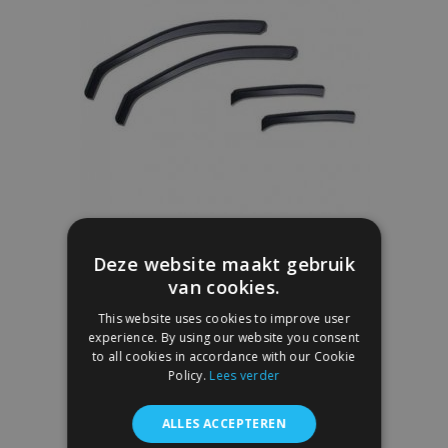
Zijwindschermen VOLVO 940/960/V90, L
Deze website maakt gebruik
+ R 1991-1998, voor en achter, 4 stukken,
COMBI
van cookies.
€ 54,95
This website uses cookies to improve user
experience. By using our website you consent
to all cookies in accordance with our Cookie
In Winkelwagen
Policy.
Lees verder
Voeg
ALLES ACCEPTEREN
toe