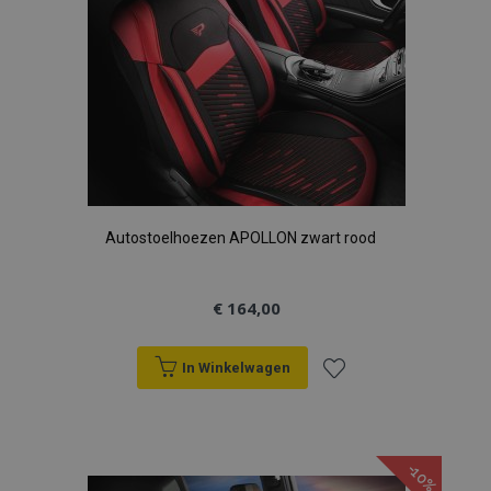
Autostoelhoezen APOLLON zwart rood
€ 164,00
In Winkelwagen
Voeg
toe
-10%