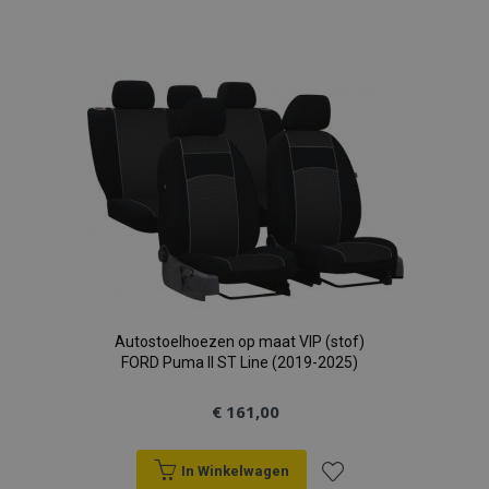
Voeg
toe
aan
verlanglijst
Autostoelhoezen op maat VIP (stof)
FORD Puma II ST Line (2019-2025)
€ 161,00
In Winkelwagen