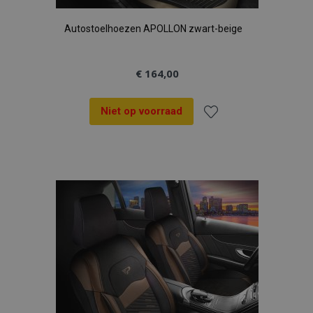
Autostoelhoezen APOLLON zwart-beige
€ 164,00
Niet op voorraad
Voeg
toe
aan
verlanglijst