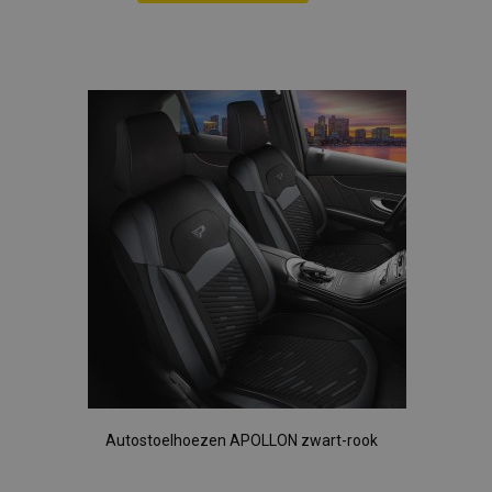
Voeg
toe
aan
verlanglijst
Autostoelhoezen APOLLON zwart-rook