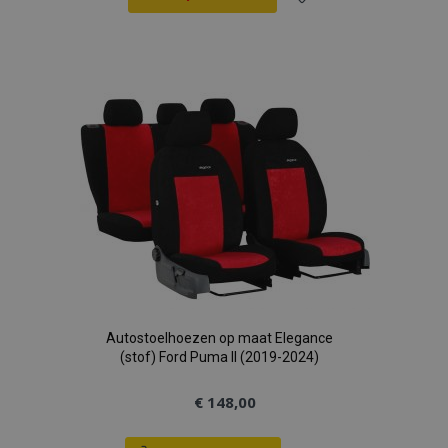
Voeg
toe
aan
verlanglijst
Autostoelhoezen op maat Elegance
(stof) Ford Puma II (2019-2024)
€ 148,00