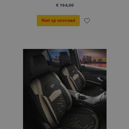
€ 164,00
Niet op voorraad
Voeg
toe
aan
verlanglijst