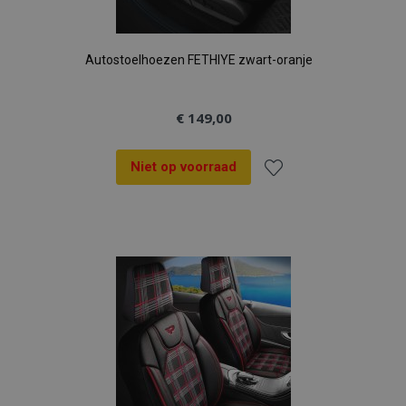
Autostoelhoezen FETHIYE zwart-oranje
€ 149,00
Niet op voorraad
Voeg
toe
aan
verlanglijst