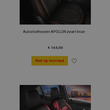
Autostoelhoezen APOLLON zwart-bruin
€ 164,00
Niet op voorraad
Voeg
toe
aan
verlanglijst