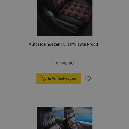
Autostoelhoezen FETHIYE zwart-rood
€ 149,00
In Winkelwagen
Voeg
toe
aan
verlanglijst