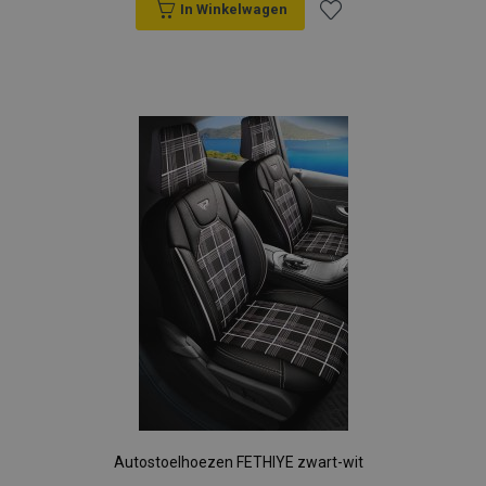
In Winkelwagen
Voeg
toe
aan
verlanglijst
Autostoelhoezen FETHIYE zwart-wit