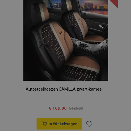
aan
verlanglijst
Autostoelhoezen CAMILLA zwart-kameel
€ 169,00
€ 186,00
In Winkelwagen