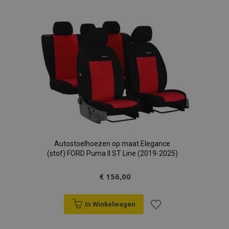
toe
aan
verlanglijst
Autostoelhoezen op maat Elegance
(stof) FORD Puma II ST Line (2019-2025)
€ 156,00
In Winkelwagen
Voeg