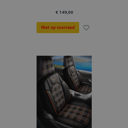
€ 149,00
Niet op voorraad
Voeg
toe
aan
verlanglijst