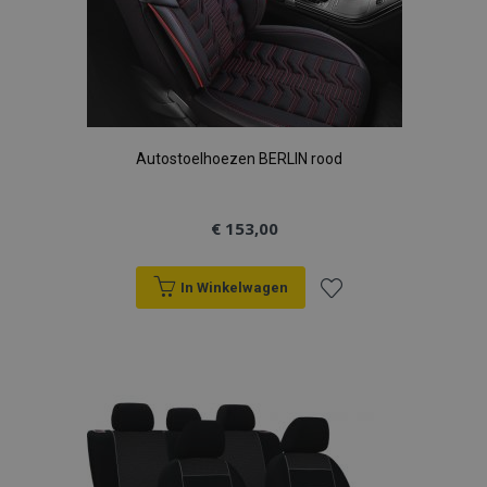
recently_viewed_product
Adobe Inc.
Autostoelhoezen BERLIN rood
www.vtvauto.nl
recently_compared_product
Adobe Inc.
€ 153,00
www.vtvauto.nl
X-Magento-Vary
Adobe Inc.
In Winkelwagen
www.vtvauto.nl
Voeg
toe
aan
verlanglijst
mage-messages
Adobe Inc.
www.vtvauto.nl