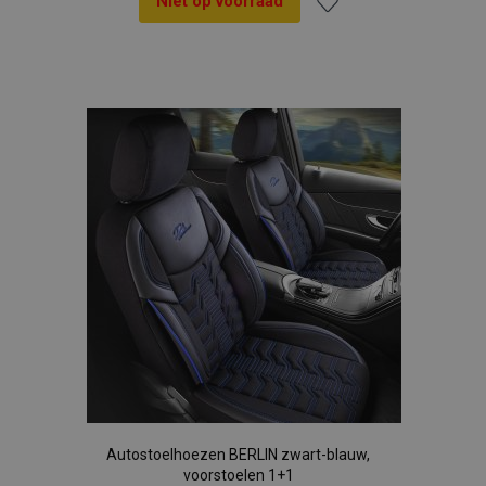
Niet op voorraad
Voeg
toe
aan
verlanglijst
Autostoelhoezen BERLIN zwart-blauw,
voorstoelen 1+1